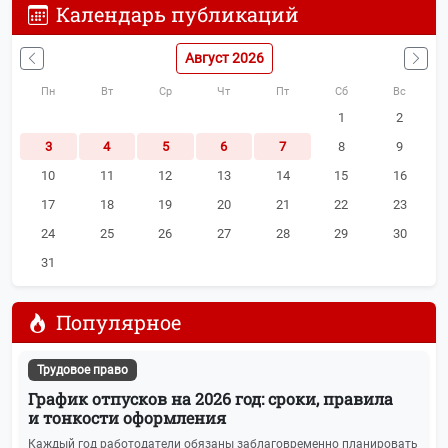
Календарь публикаций
Льготы, пособия и субсидии
72
Август 2026
Вычеты по НДФЛ
64
Пн
Вт
Ср
Чт
Пт
Сб
Вс
Карьера и опыт
64
1
2
3
4
5
6
7
8
9
Индивидуальные предприниматели
60
10
11
12
13
14
15
16
Госуслуги и сервисы
55
17
18
19
20
21
22
23
24
25
26
27
28
29
30
Пени и штрафы
52
31
НДС
51
Популярное
Самозанятые
50
Трудовое право
Заработная плата
46
График отпусков на 2026 год: сроки, правила
и тонкости оформления
МСП
42
Каждый год работодатели обязаны заблаговременно планировать