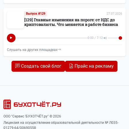
Персональные данные
15
Выпуск #129
27.07.2026
[129] Главные изменения на пороге: от НДС до
ЭЦП
15
криптовалюты. Что меняется в работе бизнеса
Календарь отчетности
14
0:00 / 7:12
Слушать на других площадках
Транспортный налог
14
ЭДО
14
Создать свой блог
Прайс на рекламу
Регистрация бизнеса
14
Воинский учёт
11
ПСН (Патенты)
11
ООО "Сервис 'БУХОТЧЁТ.ру" © 2026
Новости БУХОТЧЁТ.ру
10
Лицензия на осуществление образовательной деятельности № Л035-
01279-64/00690558