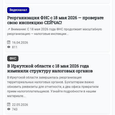
Кадровый учёт
21
Видеоканал
Налог на имущество
21
Реорганизация ФНС с 18 мая 2026 — проверьте
свою инспекцию СЕЙЧАС!
Спецрежимы (УСН, ЕСХН, Патенты)
21
📌 Внимание: С 18 мая 2026 года ФНС продолжает масштабную
реорганизацию — налоговые инспекции...
Охрана труда
20
16.04.2026
811
Бухгалтерская отчетность
19
ФНС
ЕГРЮЛ и ЕГРИП
19
В Иркутской области с 18 мая 2026 года
изменили структуру налоговых органов
IT-новости
19
В Иркутской области завершилась реорганизация
территориальных налоговых органов. Бухгалтерам важно
обновить реквизиты для отчетности, а два офиса прекратили
Имущественные отношения
17
прием налогоплательщиков. Узнайте подробности в нашем
материале...
Машиночитаемые доверенности
17
22.05.2026
743
АУСН
15