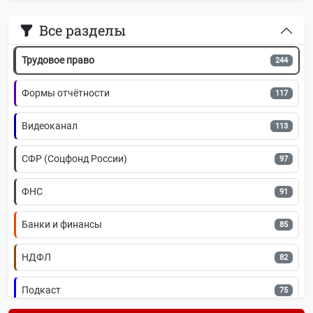
Все разделы
Главная
Трудовое право
244
Формы отчётности
117
Видеоканал
113
СФР (Соцфонд России)
97
ФНС
91
Банки и финансы
85
НДФЛ
82
Подкаст
75