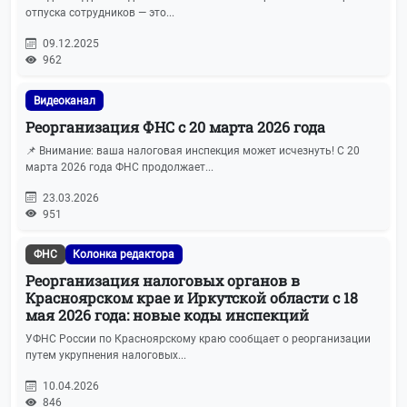
отпуска сотрудников — это...
ККТ
41
09.12.2025
962
Гайды и чек-листы
39
Видеоканал
Обзоры законов
39
Реорганизация ФНС с 20 марта 2026 года
📌 Внимание: ваша налоговая инспекция может исчезнуть! С 20
Больничные листы
36
марта 2026 года ФНС продолжает...
23.03.2026
УСН
32
951
ЕНС
29
ФНС
Колонка редактора
Реорганизация налоговых органов в
Проверки бизнеса
28
Красноярском крае и Иркутской области с 18
мая 2026 года: новые коды инспекций
Прочие новости
27
УФНС России по Красноярскому краю сообщает о реорганизации
путем укрупнения налоговых...
Прочие налоги и сборы
26
10.04.2026
846