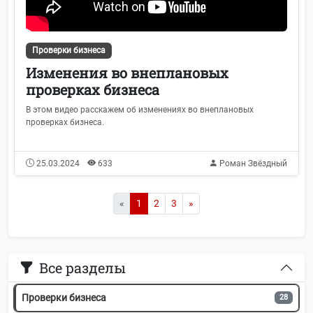
Самозанятые
50
Заработная плата
46
Проверки бизнеса
МСП
42
Изменения во внеплановых
проверках бизнеса
ККТ
41
В этом видео расскажем об изменениях во внеплановых
проверках бизнеса.
Гайды и чек-листы
39
25.03.2024
633
Роман Звёздный
Обзоры законов
39
Больничные листы
36
«
1
2
3
»
УСН
32
Все разделы
ЕНС
29
Проверки бизнеса
28