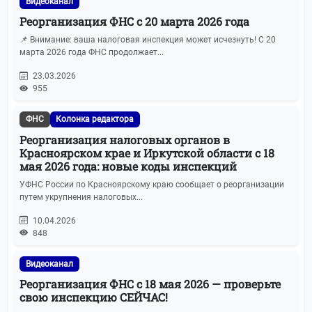
Видеоканал
ПСН (Патенты)
11
Реорганизация ФНС с 20 марта 2026 года
📌 Внимание: ваша налоговая инспекция может исчезнуть! С 20
Новости БУХОТЧЁТ.ру
10
марта 2026 года ФНС продолжает...
23.03.2026
Маркировка
10
955
Росстат
10
ФНС
Колонка редактора
Реорганизация налоговых органов в
Колонка редактора
9
Красноярском крае и Иркутской области с 18
мая 2026 года: новые коды инспекций
Реклама
8
УФНС России по Красноярскому краю сообщает о реорганизации
путем укрупнения налоговых...
Вопросы-ответы
7
10.04.2026
848
СВО
7
Видеоканал
Требования и запросы ФНС
7
Реорганизация ФНС с 18 мая 2026 — проверьте
свою инспекцию СЕЙЧАС!
Права потребителей
6