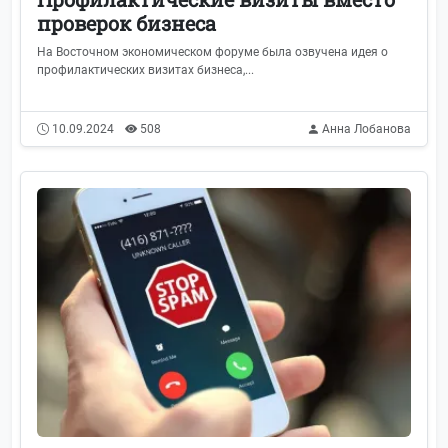
проверок бизнеса
На Восточном экономическом форуме была озвучена идея о
профилактических визитах бизнеса,...
10.09.2024
508
Анна Лобанова
Главная
Трудовое право
244
Формы отчётности
117
Видеоканал
113
СФР (Соцфонд России)
97
ФНС
91
Банки и финансы
85