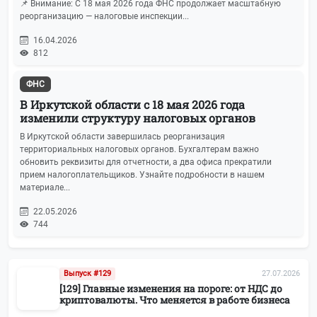
📌 Внимание: С 18 мая 2026 года ФНС продолжает масштабную
реорганизацию — налоговые инспекции...
Налог на прибыль
6
16.04.2026
812
Земельный налог
5
ФНС
СПОТ
5
В Иркутской области с 18 мая 2026 года
изменили структуру налоговых органов
Вебинары и семинары
4
В Иркутской области завершилась реорганизация
территориальных налоговых органов. Бухгалтерам важно
обновить реквизиты для отчетности, а два офиса прекратили
Корпоративное право
4
прием налогоплательщиков. Узнайте подробности в нашем
материале...
ОСНО
3
22.05.2026
744
Госзакупки
3
Кейсы
3
Выпуск #129
27.07.2026
[129] Главные изменения на пороге: от НДС до
Лицензирование
2
криптовалюты. Что меняется в работе бизнеса