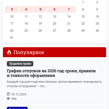
1
2
3
4
5
6
7
8
9
Машиночитаемые доверенности
17
10
11
12
13
14
15
16
АУСН
15
17
18
19
20
21
22
23
24
25
26
27
28
29
30
Персональные данные
15
31
ЭЦП
15
Популярное
Календарь отчетности
14
Трудовое право
Транспортный налог
14
График отпусков на 2026 год: сроки, правила
и тонкости оформления
ЭДО
14
Каждый год работодатели обязаны заблаговременно планировать
отпуска сотрудников — это...
Регистрация бизнеса
14
09.12.2025
966
Воинский учёт
11