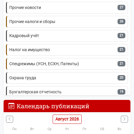
Прочие новости
27
Прочие налоги и сборы
26
Кадровый учёт
21
Налог на имущество
21
Спецрежимы (УСН, ЕСХН, Патенты)
21
Охрана труда
20
Бухгалтерская отчетность
19
Календарь публикаций
ЕГРЮЛ и ЕГРИП
19
Август 2026
IT-новости
19
Пн
Вт
Ср
Чт
Пт
Сб
Вс
Имущественные отношения
17