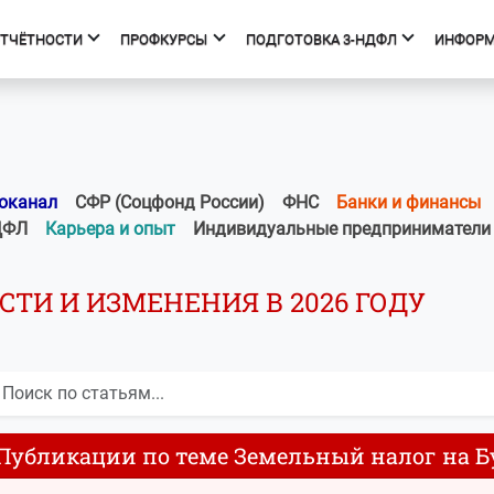
ОТЧЁТНОСТИ
ПРОФКУРСЫ
ПОДГОТОВКА 3-НДФЛ
ИНФОР
фкурсы
Подготовка 3-НДФЛ
к курсов
Начало
ния об образовательной
Тарифы
оканал
СФР (Соцфонд России)
ФНС
Банки и финансы
изации
Получить вычет
ДФЛ
Карьера и опыт
Индивидуальные предприниматели
Мастер 3-НДФЛ
ТИ И ИЗМЕНЕНИЯ В 2026 ГОДУ
Публикации по теме Земельный налог на Б