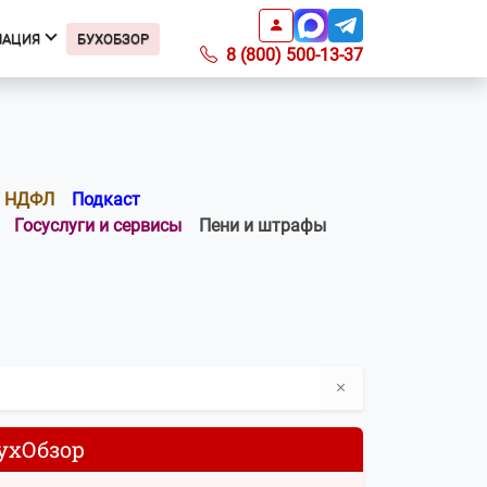
МАЦИЯ
БУХОБЗОР
8 (800) 500-13-37
Информация
Подкаст БухОбзор
Образцы заявлений
НДФЛ
Подкаст
Получить доверенность
Госуслуги и сервисы
Пени и штрафы
Справочник ИФНС
Справочник КБК
Список регионов с ПСН по
отраслям
Информация о ПО
Вопросы-ответы
О компании
Контакты
ухОбзор