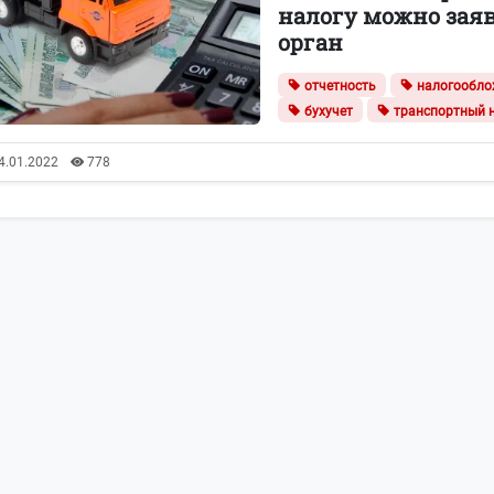
налогу можно зая
орган
отчетность
налогообло
бухучет
транспортный 
4.01.2022
778