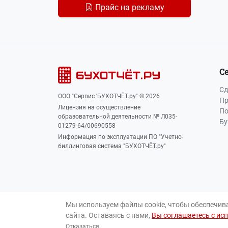
Прайс на рекламу
С
Сд
ООО "Сервис 'БУХОТЧЁТ.ру" © 2026
Пр
Лицензия на осуществление
По
образовательной деятельности № Л035-
Бу
01279-64/00690558
Информация по эксплуатации ПО "Учетно-
биллинговая система "БУХОТЧЁТ.ру"
Мы используем файлы cookie, чтобы обеспечив
сайта. Оставаясь с нами,
Вы соглашаетесь с ис
Для лиц 16+
Отказаться