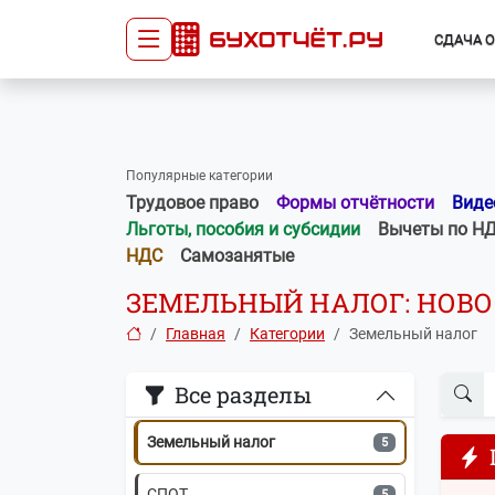
Маркировка
10
СДАЧА 
Росстат
10
Сдача отчётности
Про
Колонка редактора
9
Главная
Списо
Популярные категории
Реклама
8
Сдать отчёт
Сведе
Трудовое право
Формы отчётности
Виде
Тарифы
орган
Льготы, пособия и субсидии
Вычеты по Н
Вопросы-ответы
7
Оплата
НДС
Самозанятые
СВО
7
ЗЕМЕЛЬНЫЙ НАЛОГ: НОВОС
Главная
Категории
Земельный налог
Требования и запросы ФНС
7
Все разделы
Права потребителей
6
Земельный налог
5
СПОТ
5