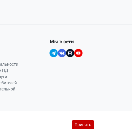
Мы в сети
альности
у ПД
луги
ебителей
ательной
Принять
йс-лист на рекламу (PDF, 145 Кб)
reklama@buhot4et.ru