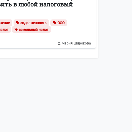
вить в любой налоговый
жение
задолженность
ООО
налог
земельный налог
Мария Широкова