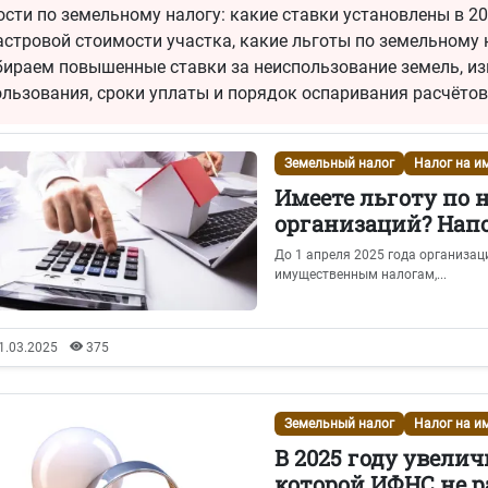
сти по земельному налогу: какие ставки установлены в 202
стровой стоимости участка, какие льготы по земельному н
-73
или
8 (800) 500-13-37
бираем повышенные ставки за неиспользование земель, из
ользования, сроки уплаты и порядок оспаривания расчётов
Земельный налог
Налог на и
Имеете льготу по 
организаций? Нап
До 1 апреля 2025 года организац
имущественным налогам,...
1.03.2025
375
Земельный налог
Налог на и
В 2025 году увелич
которой ИФНС не 