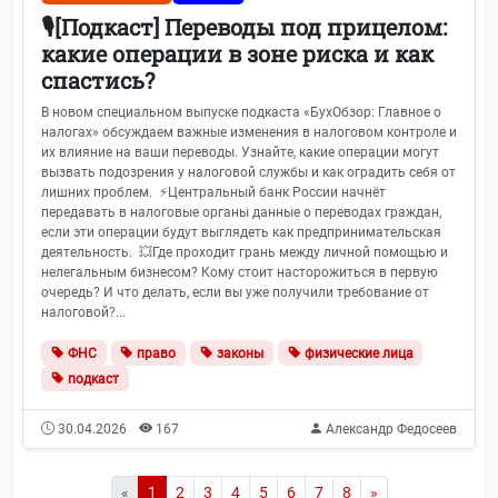
🎙[Подкаст] Переводы под прицелом:
какие операции в зоне риска и как
спастись?
В новом специальном выпуске подкаста «БухОбзор: Главное о
налогах» обсуждаем важные изменения в налоговом контроле и
их влияние на ваши переводы. Узнайте, какие операции могут
вызвать подозрения у налоговой службы и как оградить себя от
лишних проблем. ⚡️Центральный банк России начнёт
передавать в налоговые органы данные о переводах граждан,
Главная
если эти операции будут выглядеть как предпринимательская
деятельность. 💥Где проходит грань между личной помощью и
нелегальным бизнесом? Кому стоит насторожиться в первую
Трудовое право
244
очередь? И что делать, если вы уже получили требование от
налоговой?...
Формы отчётности
117
ФНС
право
законы
физические лица
подкаст
Видеоканал
113
30.04.2026
167
Александр Федосеев
СФР (Соцфонд России)
97
ФНС
91
«
1
2
3
4
5
6
7
8
»