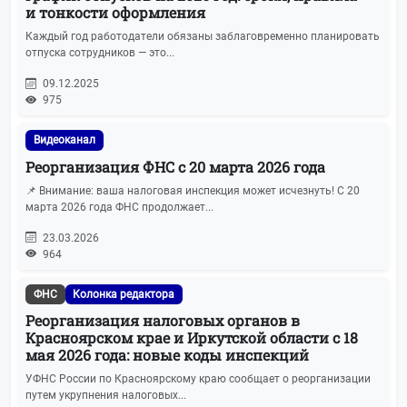
и тонкости оформления
Проверки бизнеса
28
Каждый год работодатели обязаны заблаговременно планировать
отпуска сотрудников — это...
Прочие новости
27
09.12.2025
975
Прочие налоги и сборы
26
Видеоканал
Кадровый учёт
21
Реорганизация ФНС с 20 марта 2026 года
📌 Внимание: ваша налоговая инспекция может исчезнуть! С 20
Налог на имущество
21
марта 2026 года ФНС продолжает...
23.03.2026
Спецрежимы (УСН, ЕСХН, Патенты)
21
964
Охрана труда
20
ФНС
Колонка редактора
Реорганизация налоговых органов в
Бухгалтерская отчетность
19
Красноярском крае и Иркутской области с 18
мая 2026 года: новые коды инспекций
ЕГРЮЛ и ЕГРИП
19
УФНС России по Красноярскому краю сообщает о реорганизации
путем укрупнения налоговых...