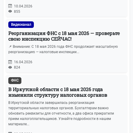
IT-новости
19
10.04.2026
855
Имущественные отношения
17
Видеоканал
Машиночитаемые доверенности
17
Реорганизация ФНС с 18 мая 2026 — проверьте
свою инспекцию СЕЙЧАС!
АУСН
15
📌 Внимание: С 18 мая 2026 года ФНС продолжает масштабную
реорганизацию — налоговые инспекции...
Персональные данные
15
16.04.2026
824
ЭЦП
15
ФНС
Календарь отчетности
14
В Иркутской области с 18 мая 2026 года
изменили структуру налоговых органов
Транспортный налог
14
В Иркутской области завершилась реорганизация
территориальных налоговых органов. Бухгалтерам важно
обновить реквизиты для отчетности, а два офиса прекратили
ЭДО
14
прием налогоплательщиков. Узнайте подробности в нашем
материале...
Регистрация бизнеса
14