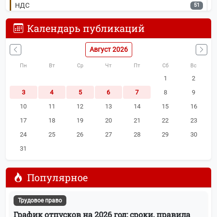
НДС
51
Календарь публикаций
Самозанятые
50
Август 2026
Заработная плата
46
Пн
Вт
Ср
Чт
Пт
Сб
Вс
МСП
42
1
2
3
4
5
6
7
8
9
ККТ
41
10
11
12
13
14
15
16
Гайды и чек-листы
39
17
18
19
20
21
22
23
24
25
26
27
28
29
30
Обзоры законов
39
31
Больничные листы
36
Популярное
УСН
32
Трудовое право
ЕНС
29
График отпусков на 2026 год: сроки, правила