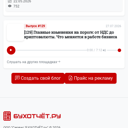
22.05.2026
752
Воинский учёт
11
ПСН (Патенты)
11
Выпуск #129
27.07.2026
[129] Главные изменения на пороге: от НДС до
Новости БУХОТЧЁТ.ру
10
криптовалюты. Что меняется в работе бизнеса
Маркировка
10
0:00 / 7:12
Слушать на других площадках
Росстат
10
Колонка редактора
9
Создать свой блог
Прайс на рекламу
Реклама
8
Вопросы-ответы
7
СВО
7
ООО "Сервис 'БУХОТЧЁТ.ру" © 2026