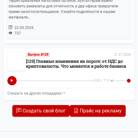
территориальных налоговых органов. Бухгалтерам важно
обновить реквизиты для отчетности, а два офиса прекратили
Лицензирование
2
прием налогоплательщиков. Узнайте подробности в нашем
материале...
Юмор
2
22.05.2026
737
Выпуск #129
27.07.2026
[129] Главные изменения на пороге: от НДС до
криптовалюты. Что меняется в работе бизнеса
0:00 / 7:12
Слушать на других площадках
Создать свой блог
Прайс на рекламу