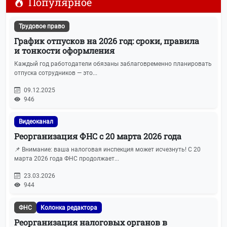
Популярное
Воинский учёт
11
Трудовое право
ПСН (Патенты)
11
График отпусков на 2026 год: сроки, правила
и тонкости оформления
Новости БУХОТЧЁТ.ру
10
Каждый год работодатели обязаны заблаговременно планировать
отпуска сотрудников — это...
Маркировка
10
09.12.2025
946
Росстат
10
Видеоканал
Колонка редактора
9
Реорганизация ФНС с 20 марта 2026 года
📌 Внимание: ваша налоговая инспекция может исчезнуть! С 20
Реклама
8
марта 2026 года ФНС продолжает...
23.03.2026
Вопросы-ответы
7
944
СВО
7
ФНС
Колонка редактора
Реорганизация налоговых органов в
Требования и запросы ФНС
7