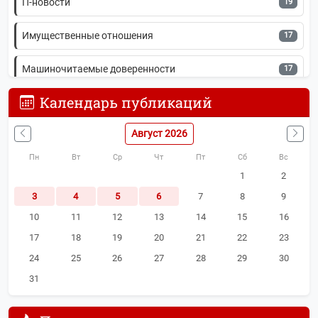
IT-новости
19
Имущественные отношения
17
Машиночитаемые доверенности
17
Календарь публикаций
АУСН
15
Август 2026
Персональные данные
15
Пн
Вт
Ср
Чт
Пт
Сб
Вс
ЭЦП
15
1
2
3
4
5
6
7
8
9
Календарь отчетности
14
10
11
12
13
14
15
16
Транспортный налог
14
17
18
19
20
21
22
23
24
25
26
27
28
29
30
ЭДО
14
31
Регистрация бизнеса
14