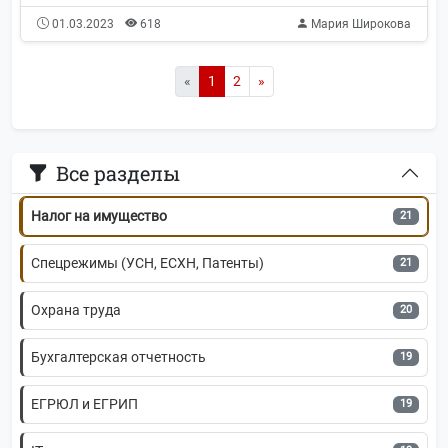
01.03.2023
618
Мария Широкова
Проверки бизнеса
28
Прочие новости
27
«
1
2
»
Прочие налоги и сборы
26
Все разделы
Кадровый учёт
21
Налог на имущество
21
Спецрежимы (УСН, ЕСХН, Патенты)
21
Охрана труда
20
Бухгалтерская отчетность
19
ЕГРЮЛ и ЕГРИП
19