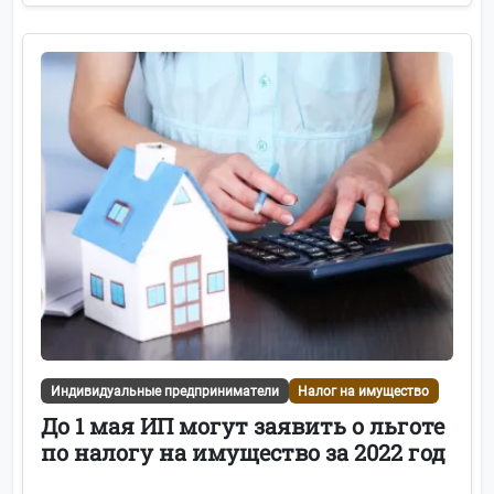
НДС
51
Самозанятые
50
Заработная плата
46
МСП
42
ККТ
41
Гайды и чек-листы
39
Обзоры законов
39
Больничные листы
36
Индивидуальные предприниматели
Налог на имущество
До 1 мая ИП могут заявить о льготе
УСН
32
по налогу на имущество за 2022 год
ЕНС
29