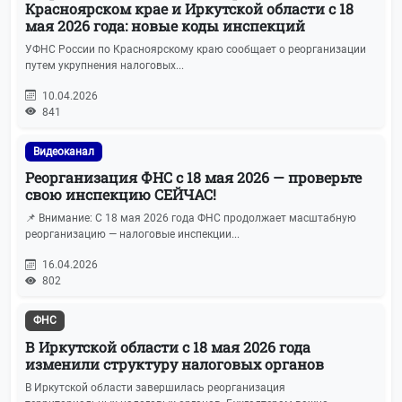
Красноярском крае и Иркутской области с 18
мая 2026 года: новые коды инспекций
Права потребителей
6
УФНС России по Красноярскому краю сообщает о реорганизации
путем укрупнения налоговых...
Земельный налог
5
10.04.2026
841
СПОТ
5
Видеоканал
Налог на прибыль
5
Реорганизация ФНС с 18 мая 2026 — проверьте
свою инспекцию СЕЙЧАС!
Вебинары и семинары
4
📌 Внимание: С 18 мая 2026 года ФНС продолжает масштабную
реорганизацию — налоговые инспекции...
Корпоративное право
4
16.04.2026
802
ОСНО
3
ФНС
Госзакупки
3
В Иркутской области с 18 мая 2026 года
изменили структуру налоговых органов
Кейсы
3
В Иркутской области завершилась реорганизация