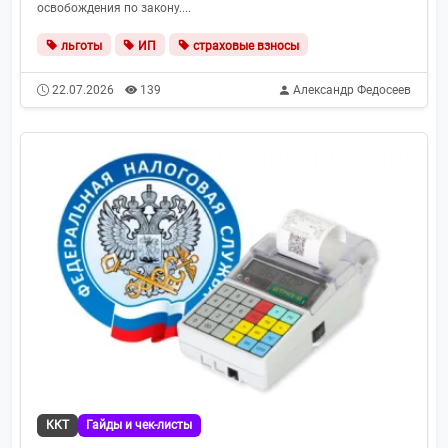
освобождения по закону....
льготы
ИП
страховые взносы
22.07.2026
139
Александр Федосеев
ККТ
Гайды и чек-листы