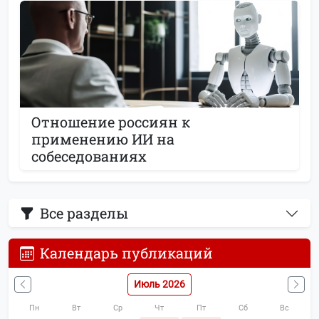
Отношение россиян к
применению ИИ на
собеседованиях
Все разделы
Календарь публикаций
Июль 2026
Пн
Вт
Ср
Чт
Пт
Сб
Вс