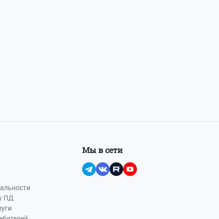
Мы в сети
альности
у ПД
луги
ебителей