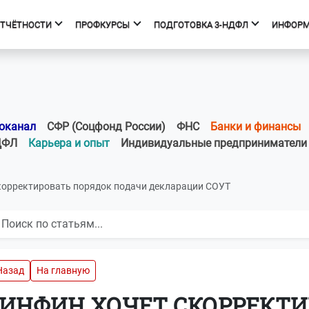
ОТЧЁТНОСТИ
ПРОФКУРСЫ
ПОДГОТОВКА 3-НДФЛ
ИНФОР
фкурсы
Подготовка 3-НДФЛ
к курсов
Начало
ния об образовательной
Тарифы
оканал
СФР (Соцфонд России)
ФНС
Банки и финансы
изации
Получить вычет
ДФЛ
Карьера и опыт
Индивидуальные предприниматели
Мастер 3-НДФЛ
корректировать порядок подачи декларации СОУТ
Назад
На главную
ИНФИН ХОЧЕТ СКОРРЕКТИ