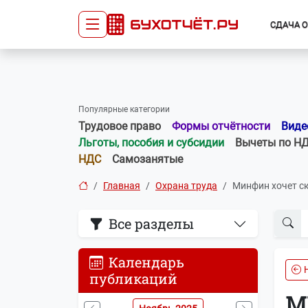
СДАЧА 
Сдача отчётности
Про
Главная
Списо
Популярные категории
Сдать отчёт
Сведе
Трудовое право
Формы отчётности
Виде
Тарифы
орган
Льготы, пособия и субсидии
Вычеты по Н
Оплата
НДС
Самозанятые
Главная
Охрана труда
Минфин хочет с
Все разделы
Календарь
публикаций
М