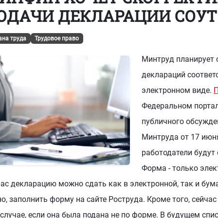
ОДАЧИ ДЕКЛАРАЦИИ СОУТ
-73
или
8 (800) 500-13-37
ана труда
Трудовое право
Минтруд планирует 
деклараций соответс
электронном виде.
П
Федеральном портал
публичного обсужден
Минтруда от 17 июня
работодатели будут 
Форма - только эле
ас декларацию можно сдать как в электронной, так и бум
о, заполнить форму на сайте Роструда. Кроме того, сейча
случае, если она была подана не по форме. В будущем спи