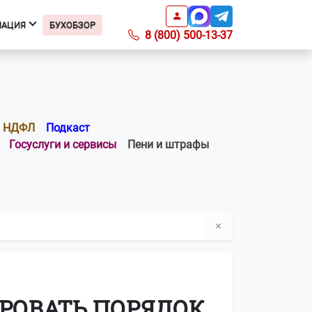
МАЦИЯ
БУХОБЗОР
8 (800) 500-13-37
Информация
Подкаст БухОбзор
Образцы заявлений
НДФЛ
Подкаст
Получить доверенность
Госуслуги и сервисы
Пени и штрафы
Справочник ИФНС
Справочник КБК
Список регионов с ПСН по
отраслям
Информация о ПО
Вопросы-ответы
О компании
Контакты
РОВАТЬ ПОРЯДОК