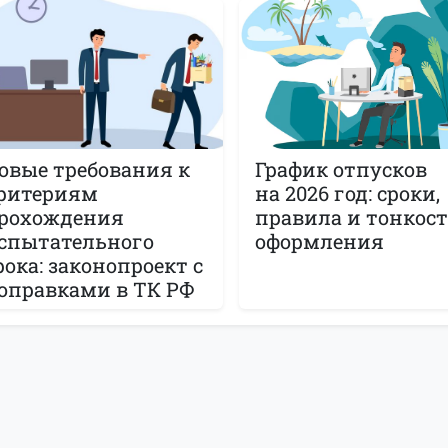
овые требования к
График отпусков
ритериям
на 2026 год: сроки,
рохождения
правила и тонкос
спытательного
оформления
рока: законопроект с
оправками в ТК РФ