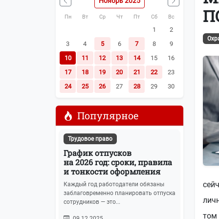
Ноябрь 2025
Наша почта:
info@buhot4et.ru
П
Пн
Вт
Ср
Чт
Пт
Сб
Вс
Позвоните нам по номерам:
(495) 796-13
1
2
Охр
3
4
5
6
7
8
9
10
11
12
13
14
15
16
17
18
19
20
21
22
23
24
25
26
27
28
29
30
Популярное
Трудовое право
График отпусков
на 2026 год: сроки, правила
и тонкости оформления
сейч
Каждый год работодатели обязаны
заблаговременно планировать отпуска
личн
сотрудников — это...
том 
09.12.2025