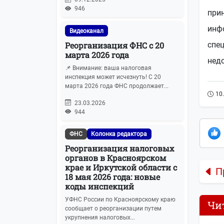
946
прин
инф
Видеоканал
Реорганизация ФНС с 20
спец
марта 2026 года
недо
📌 Внимание: ваша налоговая
инспекция может исчезнуть! С 20
марта 2026 года ФНС продолжает...
10
23.03.2026
944
ФНС
Колонка редактора
Реорганизация налоговых
органов в Красноярском
крае и Иркутской области с
П
18 мая 2026 года: новые
коды инспекций
УФНС России по Красноярскому краю
Чи
сообщает о реорганизации путем
укрупнения налоговых...