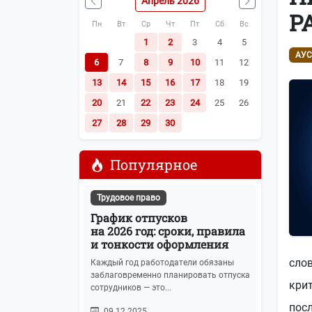
Апрель 2026
Наша почта:
info@buhot4et.ru
Р
Пн
Вт
Ср
Чт
Пт
Сб
Вс
Позвоните нам по номерам:
(495) 796-13
1
2
3
4
5
АУ
6
7
8
9
10
11
12
13
14
15
16
17
18
19
20
21
22
23
24
25
26
27
28
29
30
Популярное
Трудовое право
График отпусков
на 2026 год: сроки, правила
и тонкости оформления
слов
Каждый год работодатели обязаны
заблаговременно планировать отпуска
крит
сотрудников — это...
посл
09.12.2025