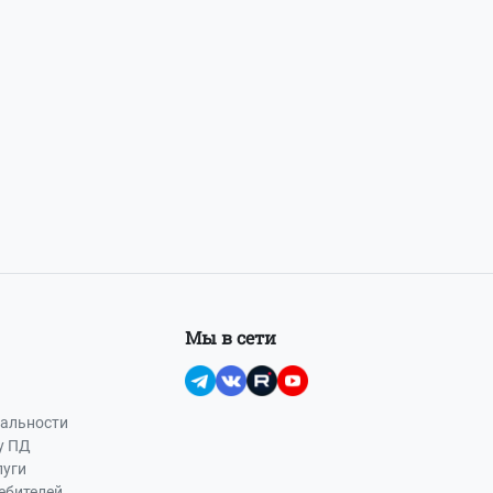
Мы в сети
альности
у ПД
луги
ебителей