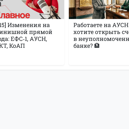
115] Изменения на
Работаете на АУСН
инишной прямой
хотите открыть сч
ода: ЕФС‑1, АУСН,
в неуполномочен
КТ, КоАП
банке? 🏦