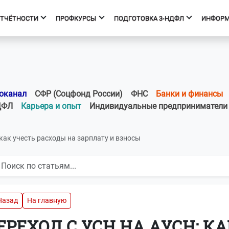
ОТЧЁТНОСТИ
ПРОФКУРСЫ
ПОДГОТОВКА 3-НДФЛ
ИНФОР
фкурсы
Подготовка 3-НДФЛ
к курсов
Начало
ния об образовательной
Тарифы
оканал
СФР (Соцфонд России)
ФНС
Банки и финансы
изации
Получить вычет
ДФЛ
Карьера и опыт
Индивидуальные предприниматели
Мастер 3-НДФЛ
как учесть расходы на зарплату и взносы
Назад
На главную
ЕРЕХОД С УСН НА АУСН: К