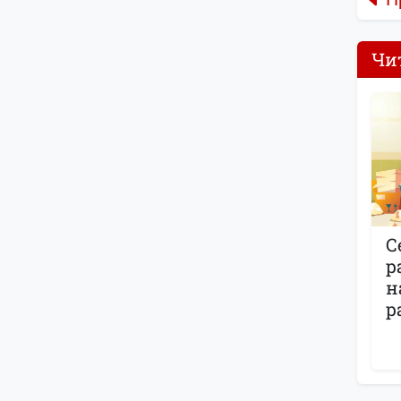
Чи
С
р
н
р