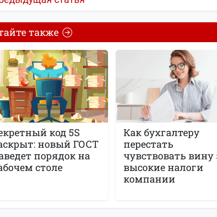
тайте также
екретный код 5S
Как бухгалтеру
аскрыт: новый ГОСТ
перестать
аведет порядок на
чувствовать вину 
абочем столе
высокие налоги
компании