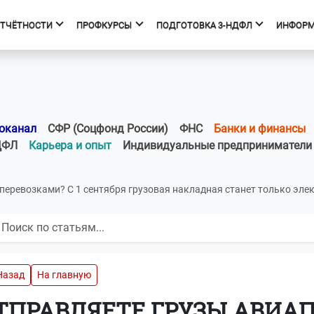
ОТЧЁТНОСТИ
ПРОФКУРСЫ
ПОДГОТОВКА 3-НДФЛ
ИНФОР
фкурсы
Подготовка 3-НДФЛ
к курсов
Начало
ния об образовательной
Тарифы
оканал
СФР (Соцфонд России)
ФНС
Банки и финансы
изации
Получить вычет
ДФЛ
Карьера и опыт
Индивидуальные предприниматели
Мастер 3-НДФЛ
перевозками? С 1 сентября грузовая накладная станет только элек
Назад
На главную
ТПРАВЛЯЕТЕ ГРУЗЫ АВИАП