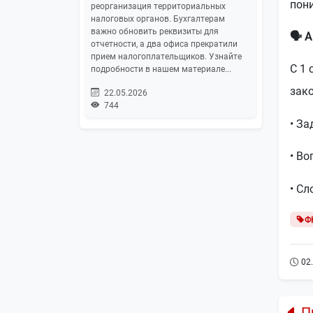
пон
реорганизация территориальных
налоговых органов. Бухгалтерам
важно обновить реквизиты для
🗣
️ 
отчетности, а два офиса прекратили
прием налогоплательщиков. Узнайте
С 1 
подробности в нашем материале...
зако
22.05.2026
744
• З
• В
• С
Ф
02
П