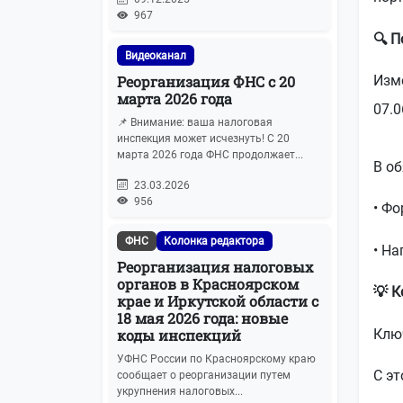
967
🔍 П
Видеоканал
Реорганизация ФНС с 20
Изм
марта 2026 года
07.0
📌 Внимание: ваша налоговая
инспекция может исчезнуть! С 20
марта 2026 года ФНС продолжает...
В о
23.03.2026
956
• Ф
ФНС
Колонка редактора
• Н
Реорганизация налоговых
органов в Красноярском
💡 К
крае и Иркутской области с
18 мая 2026 года: новые
Ключ
коды инспекций
УФНС России по Красноярскому краю
С эт
сообщает о реорганизации путем
укрупнения налоговых...