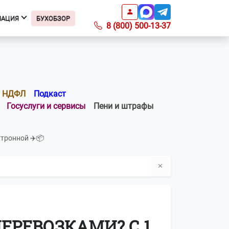
МАЦИЯ
БУХОБЗОР
8 (800) 500-13-37
Информация
Подкаст БухОбзор
Образцы заявлений
НДФЛ
Подкаст
Получить доверенность
Госуслуги и сервисы
Пени и штрафы
Справочник ИФНС
Справочник КБК
тронной ✈️📦
Список регионов с ПСН по
отраслям
Информация о ПО
Вопросы-ответы
О компании
Контакты
ЕРЕВОЗКАМИ? С 1