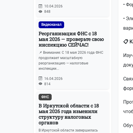
• Ф
10.04.2026
848
• Э
Видеоканал
вар
Реорганизация ФНС с 18
мая 2026 — проверьте свою
📋 К
инспекцию СЕЙЧАС!
📌 Внимание: С 18 мая 2026 года ФНС
Изуч
продолжает масштабную
реорганизацию — налоговые
док
инспекции...
Свяж
16.04.2026
814
фор
ФНС
Прот
В Иркутской области с 18
мая 2026 года изменили
что
структуру налоговых
органов
Обуч
В Иркутской области завершилась