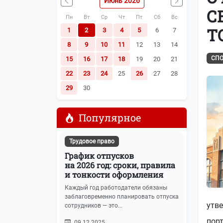
Июнь 2026
Наша почта:
info@buhot4et.ru
С
Пн
Вт
Ср
Чт
Пт
Сб
Вс
Позвоните нам по номерам:
(495) 796-13
Т
1
2
3
4
5
6
7
8
9
10
11
12
13
14
СПО
15
16
17
18
19
20
21
22
23
24
25
26
27
28
29
30
Популярное
Трудовое право
График отпусков
на 2026 год: сроки, правила
и тонкости оформления
Каждый год работодатели обязаны
заблаговременно планировать отпуска
утв
сотрудников — это...
пор
09.12.2025