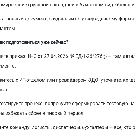
ормирование грузовой накладной в бумажном виде больше 
лектронный документ, созданный по утверждённому формат
иантом.
ак подготовиться уже сейчас?
ите приказ ФНС от 27.04.2026 № ЕД-1-26/276@ — там дета
умента.
итесь с ИТ-отделом или провайдером ЭДО: уточните, когд
мат.
естируйте процесс: попробуйте сформировать тестовую на
бы избежать сбоев в пиковый период.
ите команду: логисты, диспетчеры, бухгалтеры — все, кто