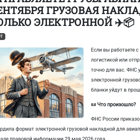
ЕНТЯБРЯ ГРУЗОВАЯ НАКЛ
-73
или
8 (800) 500-13-37
ОЛЬКО ЭЛЕКТРОННОЙ ✈️📦
Т
Если вы работаете с
логистикой или отпр
точно для вас. ФНС
электронной грузов
бланки уйдут в прош
📜 Что произошло?
ФНС России приказо
ердила формат электронной грузовой накладной для авиап
тале правовой информации 29 мая 2026 года.