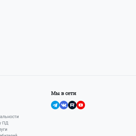
Мы в сети
альности
у ПД
луги
ебителей