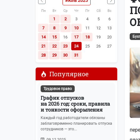
Июль 2025
Наша почта:
info@buhot4et.ru
П
Пн
Вт
Ср
Чт
Пт
Сб
Вс
Позвоните нам по номерам:
(495) 796-13
О
1
2
3
4
5
6
7
8
9
10
11
12
13
Бух
14
15
16
17
18
19
20
21
22
23
24
25
26
27
28
29
30
31
Популярное
Трудовое право
График отпусков
на 2026 год: сроки, правила
и тонкости оформления
Каждый год работодатели обязаны
заблаговременно планировать отпуска
сотрудников — это...
пер
пла
09.12.2025