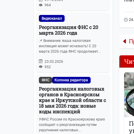
964
Видеоканал
24
Реорганизация ФНС с 20
марта 2026 года
П
📌 Внимание: ваша налоговая
инспекция может исчезнуть! С 20
марта 2026 года ФНС продолжает...
Чи
23.03.2026
952
ФНС
Колонка редактора
Реорганизация налоговых
органов в Красноярском
крае и Иркутской области с
18 мая 2026 года: новые
коды инспекций
УФНС России по Красноярскому краю
П
сообщает о реорганизации путем
у
укрупнения налоговых...