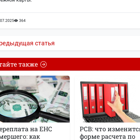
.07.2025
364
редыдущая статья
тайте также
ереплата на ЕНС
РСВ: что изменитс
мершего: как
форме расчета по