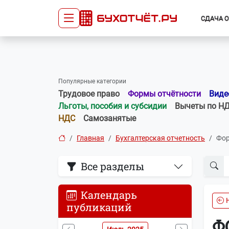
СДАЧА 
Сдача отчётности
Про
Главная
Списо
Популярные категории
Сдать отчёт
Сведе
Трудовое право
Формы отчётности
Виде
Тарифы
орган
Льготы, пособия и субсидии
Вычеты по Н
Оплата
НДС
Самозанятые
Главная
Бухгалтерская отчетность
Фор
Все разделы
Календарь
публикаций
Ф