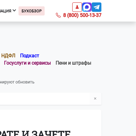
МАЦИЯ
БУХОБЗОР
8 (800) 500-13-37
Информация
Подкаст БухОбзор
Образцы заявлений
НДФЛ
Подкаст
Получить доверенность
Госуслуги и сервисы
Пени и штрафы
Справочник ИФНС
Справочник КБК
анируют обновить
Список регионов с ПСН по
отраслям
Информация о ПО
Вопросы-ответы
О компании
Контакты
АТЕ И ЗАЧЕТЕ