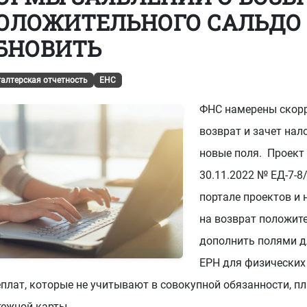
ОЛОЖИТЕЛЬНОГО САЛЬДО
-73
или
8 (800) 500-13-37
БНОВИТЬ
галтерская отчетность
ЕНС
ФНС намерены скор
возврат и зачет нало
новые поля. Проект
30.11.2022 № ЕД-7-
портале проектов и
на возврат положит
дополнить полями дл
ЕРН для физических 
еплат, которые не учитывают в совокупной обязанности, п
тежной карты.