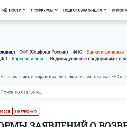
ОТЧЁТНОСТИ
ПРОФКУРСЫ
ПОДГОТОВКА 3-НДФЛ
ИНФОР
фкурсы
Подготовка 3-НДФЛ
к курсов
Начало
ния об образовательной
Тарифы
оканал
СФР (Соцфонд России)
ФНС
Банки и финансы
изации
Получить вычет
ДФЛ
Карьера и опыт
Индивидуальные предприниматели
Мастер 3-НДФЛ
мы заявлений о возврате и зачете положительного сальдо ЕНС пл
Назад
На главную
ОРМЫ ЗАЯВЛЕНИЙ О ВОЗВР