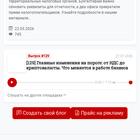
территориальных налоговых органов. Бухгалтерам важно
обновить реквизиты для отчетности, а два офиса прекратили
Реклама
8
прием налогоплательщиков. Узнайте подробности в нашем
материале...
Вопросы-ответы
7
22.05.2026
745
СВО
7
Требования и запросы ФНС
7
Выпуск #129
27.07.2026
[129] Главные изменения на пороге: от НДС до
Права потребителей
6
криптовалюты. Что меняется в работе бизнеса
Налог на прибыль
6
0:00 / 7:12
Слушать на других площадках
Земельный налог
5
СПОТ
5
Создать свой блог
Прайс на рекламу
Вебинары и семинары
4
Корпоративное право
4