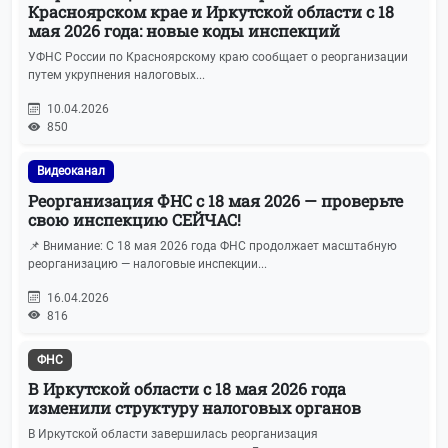
Календарь отчетности
14
Красноярском крае и Иркутской области с 18
мая 2026 года: новые коды инспекций
Транспортный налог
14
УФНС России по Красноярскому краю сообщает о реорганизации
путем укрупнения налоговых...
ЭДО
14
10.04.2026
850
Регистрация бизнеса
14
Видеоканал
Воинский учёт
11
Реорганизация ФНС с 18 мая 2026 — проверьте
свою инспекцию СЕЙЧАС!
ПСН (Патенты)
11
📌 Внимание: С 18 мая 2026 года ФНС продолжает масштабную
реорганизацию — налоговые инспекции...
Новости БУХОТЧЁТ.ру
10
16.04.2026
816
Маркировка
10
ФНС
Росстат
10
В Иркутской области с 18 мая 2026 года
изменили структуру налоговых органов
Колонка редактора
9
В Иркутской области завершилась реорганизация