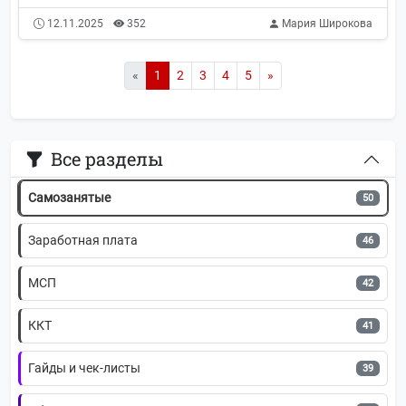
12.11.2025
352
Мария Широкова
Индивидуальные предприниматели
60
Госуслуги и сервисы
55
«
1
2
3
4
5
»
Пени и штрафы
52
Все разделы
НДС
51
Самозанятые
50
Заработная плата
46
МСП
42
ККТ
41
Гайды и чек-листы
39