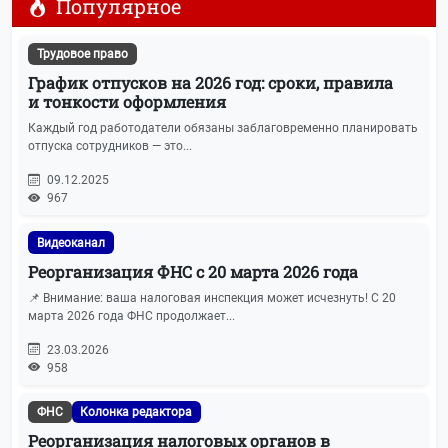
Популярное
Охрана труда
20
Трудовое право
Бухгалтерская отчетность
19
График отпусков на 2026 год: сроки, правила
и тонкости оформления
ЕГРЮЛ и ЕГРИП
19
Каждый год работодатели обязаны заблаговременно планировать
отпуска сотрудников — это...
IT-новости
19
09.12.2025
967
Имущественные отношения
17
Видеоканал
Машиночитаемые доверенности
17
Реорганизация ФНС с 20 марта 2026 года
📌 Внимание: ваша налоговая инспекция может исчезнуть! С 20
АУСН
15
марта 2026 года ФНС продолжает...
23.03.2026
Персональные данные
15
958
ЭЦП
15
ФНС
Колонка редактора
Реорганизация налоговых органов в