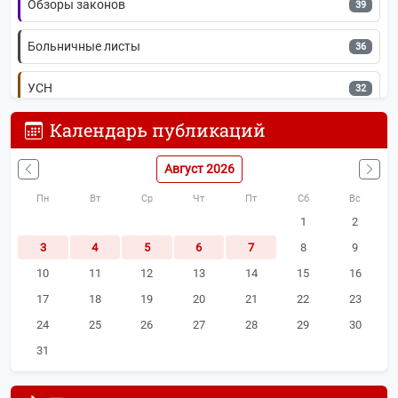
Обзоры законов
39
Больничные листы
36
УСН
32
Календарь публикаций
ЕНС
29
Август 2026
Проверки бизнеса
28
Пн
Вт
Ср
Чт
Пт
Сб
Вс
Прочие новости
27
1
2
3
4
5
6
7
8
9
Прочие налоги и сборы
26
10
11
12
13
14
15
16
Кадровый учёт
21
17
18
19
20
21
22
23
24
25
26
27
28
29
30
Налог на имущество
21
31
Спецрежимы (УСН, ЕСХН, Патенты)
21