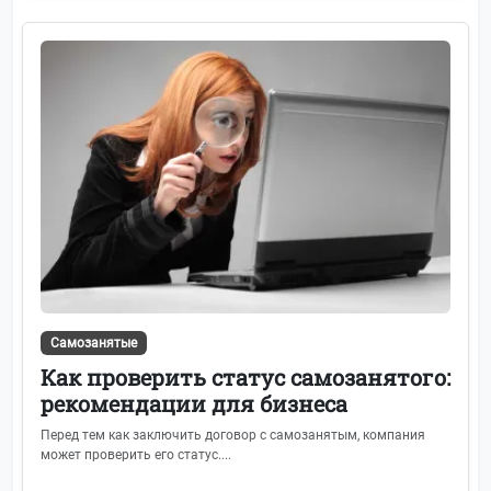
Формы отчётности
117
Видеоканал
113
СФР (Соцфонд России)
97
ФНС
91
Банки и финансы
85
НДФЛ
82
Подкаст
75
Самозанятые
Льготы, пособия и субсидии
72
Как проверить статус самозанятого:
рекомендации для бизнеса
Вычеты по НДФЛ
64
Перед тем как заключить договор с самозанятым, компания
может проверить его статус....
Карьера и опыт
64