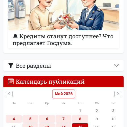
🔔 Кредиты станут доступнее? Что
предлагает Госдума.
Все разделы
Календарь публикаций
Май 2026
Пн
Вт
Ср
Чт
Пт
Сб
Вс
1
2
3
4
5
6
7
8
9
10