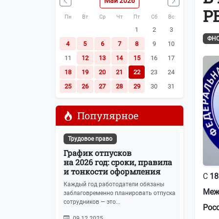
Май 2026
Наша почта:
info@buhot4et.ru
Р
Пн
Вт
Ср
Чт
Пт
Сб
Вс
Позвоните нам по номерам:
(495) 796-13
1
2
3
ФН
4
5
6
7
8
9
10
11
12
13
14
15
16
17
18
19
20
21
22
23
24
25
26
27
28
29
30
31
Популярное
Трудовое право
График отпусков
на 2026 год: сроки, правила
и тонкости оформления
С
18
Каждый год работодатели обязаны
Меж
заблаговременно планировать отпуска
сотрудников — это...
Рос
09.12.2025