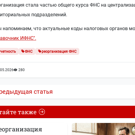
рганизация стала частью общего курса ФНС на централиза
риториальных подразделений.
ы напоминаем, что актуальные коды налоговых органов мо
равочник ИФНС".
тчетность
ФНС
реорганизация ФНС
.05.2026
280
редыдущая статья
тайте также
еорганизация