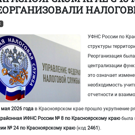
ЕОРГАНИЗОВАЛИ НАЛОГО
-73
или
8 (800) 500-13-37
С
УФНС России по Кра
структуры территор
Реорганизация была
централизации функ
это означает измене
необходимость учит
отчетности и взаим
 мая 2026 года
в Красноярском крае прошло укрупнение ря
районная ИФНС России № 8 по Красноярскому краю
была 
сии № 24 по Красноярскому краю
(код
2461
).