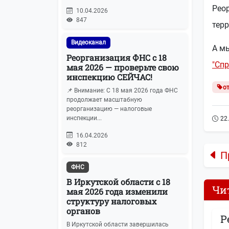
Рео
10.04.2026
847
тер
Видеоканал
А м
Реорганизация ФНС с 18
"Сп
мая 2026 — проверьте свою
инспекцию СЕЙЧАС!
о
📌 Внимание: С 18 мая 2026 года ФНС
продолжает масштабную
реорганизацию — налоговые
инспекции...
22
16.04.2026
812
П
ФНС
В Иркутской области с 18
Чи
мая 2026 года изменили
структуру налоговых
органов
Р
В Иркутской области завершилась