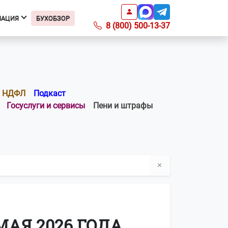
МАЦИЯ
БУХОБЗОР
8 (800) 500-13-37
Информация
Подкаст БухОбзор
Образцы заявлений
НДФЛ
Подкаст
Получить доверенность
Госуслуги и сервисы
Пени и штрафы
Справочник ИФНС
Справочник КБК
Список регионов с ПСН по
отраслям
Информация о ПО
Вопросы-ответы
О компании
Контакты
МАЯ 2026 ГОДА