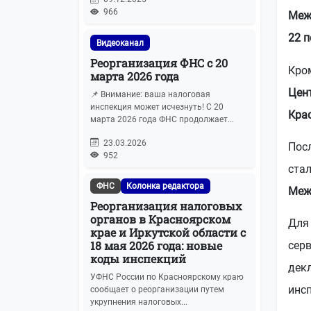
966
Меж
22 
Видеоканал
Реорганизация ФНС с 20
Кро
марта 2026 года
Цен
📌 Внимание: ваша налоговая
инспекция может исчезнуть! С 20
Кра
марта 2026 года ФНС продолжает...
23.03.2026
Пос
952
ста
ФНС
Колонка редактора
Меж
Реорганизация налоговых
органов в Красноярском
Для
крае и Иркутской области с
18 мая 2026 года: новые
сер
коды инспекций
дек
УФНС России по Красноярскому краю
инс
сообщает о реорганизации путем
укрупнения налоговых...