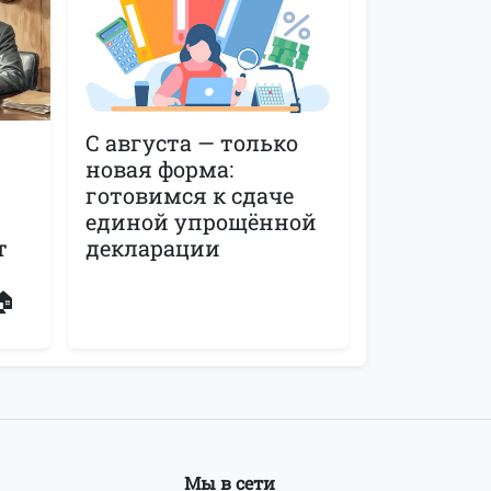
С августа — только
новая форма:
готовимся к сдаче
единой упрощённой
т
декларации
🏠
Мы в сети