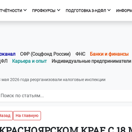
ОТЧЁТНОСТИ
ПРОФКУРСЫ
ПОДГОТОВКА 3-НДФЛ
ИНФОР
фкурсы
Подготовка 3-НДФЛ
к курсов
Начало
ния об образовательной
Тарифы
оканал
СФР (Соцфонд России)
ФНС
Банки и финансы
изации
Получить вычет
ДФЛ
Карьера и опыт
Индивидуальные предприниматели
Мастер 3-НДФЛ
8 мая 2026 года реорганизовали налоговые инспекции
Назад
На главную
 КРАСНОЯРСКОМ КРАЕ С 18 