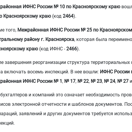
районная ИФНС России № 10 по Красноярскому краю
вошл
по Красноярскому краю
(код
2464
).
ме того,
Межрайонная ИФНС России № 25 по Красноярском
тральному району г. Красноярска
, которая была переимен
сноярскому краю
(код ИФНС -
2466
).
ле завершения реорганизации структура территориальных 
ла включать восемь инспекций. В нее вошли:
ИФНС России п
районная ИФНС России № 1
,
№ 17
,
№ 22
,
№ 23
,
№ 24
,
№ 27
 бухгалтеров и компаний это означает необходимость про
висов электронной отчетности и шаблонов документов. По
лараций, заявлений и других документов требуется испол
пекций.