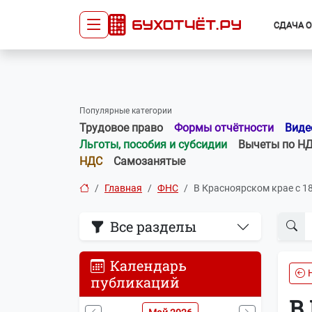
СДАЧА 
Сдача отчётности
Про
Главная
Списо
Популярные категории
Сдать отчёт
Сведе
Трудовое право
Формы отчётности
Виде
Тарифы
орган
Льготы, пособия и субсидии
Вычеты по Н
Оплата
НДС
Самозанятые
Главная
ФНС
В Красноярском крае с 1
Все разделы
Календарь
публикаций
В