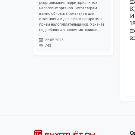
н
реорганизация территориальных
К
налоговых органов. Бухгалтерам
важно обновить реквизиты для
И
отчетности, а два офиса прекратили
1
прием налогоплательщиков. Узнайте
н
подробности в нашем материале...
и
22.05.2026
743
С