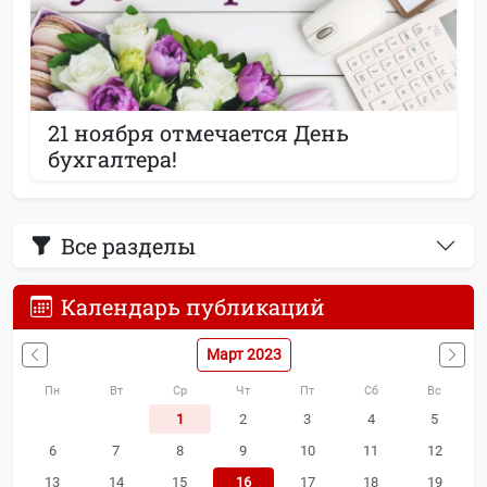
21 ноября отмечается День
бухгалтера!
Все разделы
Календарь публикаций
Март 2023
Пн
Вт
Ср
Чт
Пт
Сб
Вс
1
2
3
4
5
6
7
8
9
10
11
12
13
14
15
16
17
18
19