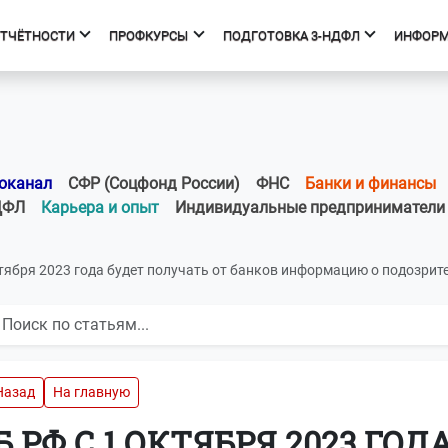
ОТЧЁТНОСТИ
ПРОФКУРСЫ
ПОДГОТОВКА 3-НДФЛ
ИНФОР
фкурсы
Подготовка 3-НДФЛ
к курсов
Начало
ния об образовательной
Тарифы
оканал
СФР (Соцфонд России)
ФНС
Банки и финансы
изации
Получить вычет
ДФЛ
Карьера и опыт
Индивидуальные предприниматели
Мастер 3-НДФЛ
ктября 2023 года будет получать от банков информацию о подозри
Назад
На главную
Б РФ С 1 ОКТЯБРЯ 2023 ГО