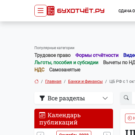
СДАЧА 
Сдача отчётности
Про
Главная
Списо
Популярные категории
Сдать отчёт
Сведе
Трудовое право
Формы отчётности
Виде
Тарифы
орган
Льготы, пособия и субсидии
Вычеты по Н
Оплата
НДС
Самозанятые
Главная
Банки и финансы
ЦБ РФ с 1 о
Все разделы
Календарь
публикаций
Ц