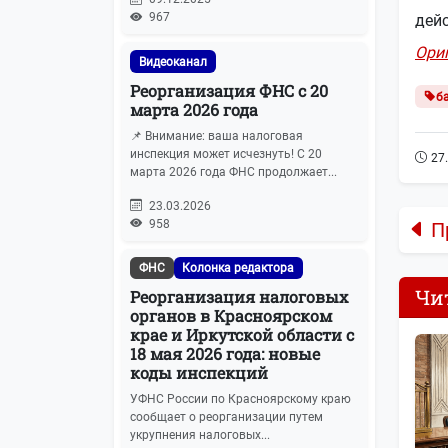
967
дейс
Ори
Видеоканал
Реорганизация ФНС с 20
б
марта 2026 года
📌 Внимание: ваша налоговая
инспекция может исчезнуть! С 20
27
марта 2026 года ФНС продолжает...
23.03.2026
958
П
ФНС
Колонка редактора
Чи
Реорганизация налоговых
органов в Красноярском
крае и Иркутской области с
18 мая 2026 года: новые
коды инспекций
УФНС России по Красноярскому краю
сообщает о реорганизации путем
укрупнения налоговых...