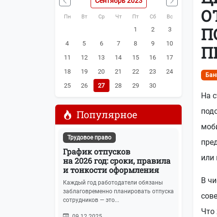
Сентябрь 2023
Наша почта:
info@buhot4et.ru
О
Пн
Вт
Ср
Чт
Пт
Сб
Вс
Позвоните нам по номерам:
(495) 796-13
П
1
2
3
4
5
6
7
8
9
10
П
11
12
13
14
15
16
17
18
19
20
21
22
23
24
Бан
25
26
27
28
29
30
На с
подо
Популярное
моб
Трудовое право
пред
График отпусков
или 
на 2026 год: сроки, правила
и тонкости оформления
В чи
Каждый год работодатели обязаны
заблаговременно планировать отпуска
сов
сотрудников — это...
Что 
09.12.2025