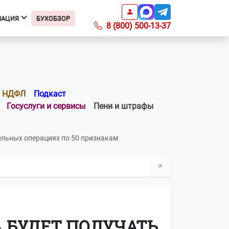
МАЦИЯ
БУХОБЗОР
8 (800) 500-13-37
Информация
Подкаст БухОбзор
Образцы заявлений
НДФЛ
Подкаст
Получить доверенность
Госуслуги и сервисы
Пени и штрафы
Справочник ИФНС
Справочник КБК
тельных операциях по 50 признакам
Список регионов с ПСН по
отраслям
Информация о ПО
Вопросы-ответы
О компании
Контакты
ДА БУДЕТ ПОЛУЧАТЬ