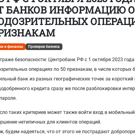
Т БАНКОВ ИНФОРМАЦИЮ О
-73
или
8 (800) 500-13-37
ОДОЗРИТЕЛЬНЫХ ОПЕРАЦИ
РИЗНАКАМ
ки и финансы
Проверки бизнеса
траже безопасности: Центробанк РФ с 1 октября 2023 год
зрительных операциях по 50 признакам, в числе которых бу
ильный банк из разных географических точек за короткий
одобренного кредита сразу же после разблокировки интер
пароля.
сло таких критериев может также войти вход в мобильный 
ершение нетипичных для клиентов операций.
ж, будем надеяться, что от этого не пострадают добропо