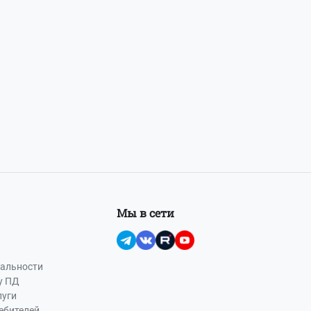
Мы в сети
альности
у ПД
луги
ебителей