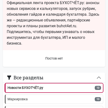
Официальная лента проекта БУХОТЧЁТ.ру: анонсы
новых сервисов и калькуляторов, запуск рубрик,
ЭЦП
15
обновления гайдов и календаря бухгалтера. Здесь
же — редакционные объявления, партнёрские
Календарь отчетности
14
проекты и планы развития buhot4et.ru.
Транспортный налог
Подпишитесь, чтобы первыми узнавать о новых
14
инструментах для бухгалтера, ИП и малого
ЭДО
14
бизнеса.
Регистрация бизнеса
14
Постов нет
Воинский учёт
11
Все разделы
ПСН (Патенты)
11
Новости БУХОТЧЁТ.ру
10
Маркировка
10