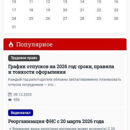
10
11
12
13
14
15
16
Вебинары и семинары
4
17
18
19
20
21
22
23
24
25
26
27
28
29
30
Корпоративное право
4
31
ОСНО
3
Популярное
Госзакупки
3
Трудовое право
Кейсы
3
График отпусков на 2026 год: сроки, правила
и тонкости оформления
Лицензирование
2
Каждый год работодатели обязаны заблаговременно планировать
отпуска сотрудников — это...
Юмор
2
09.12.2025
956
Видеоканал
Реорганизация ФНС с 20 марта 2026 года
📌 Внимание: ваша налоговая инспекция может исчезнуть! С 20