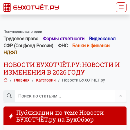
Налог на имущество
21
Спецрежимы (УСН, ЕСХН, Патенты)
21
Охрана труда
20
Популярные категории
Трудовое право
Формы отчётности
Видеоканал
Бухгалтерская отчетность
19
СФР (Соцфонд России)
ФНС
Банки и финансы
НДФЛ
ЕГРЮЛ и ЕГРИП
19
НОВОСТИ БУХОТЧЁТ.РУ: НОВОСТИ И
ИЗМЕНЕНИЯ В 2026 ГОДУ
IT-новости
19
Главная
Категории
Новости БУХОТЧЁТ.ру
Имущественные отношения
17
Машиночитаемые доверенности
17
Публикации по теме Новости
АУСН
15
БУХОТЧЁТ.ру на БухОбзор
Персональные данные
15