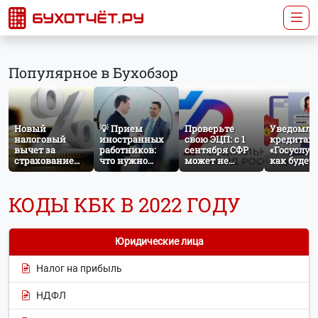
Популярное в Бухобзор
Новый
💡 Прием
Проверьте
Уведомле
налоговый
иностранных
свою ЭЦП: с 1
кредитах 
вычет за
работников:
сентября СФР
«Госуслуги
страхование
что нужно
может не
как будет
жизни: что
знать
принять
работать
изменится с
бухгалтеру и
отчётность без
механиз
сентября 2026
кадровику
нужного
КОДЫ КБК В 2022 ГОДУ
года
атрибута в
сертификате
Юридические лица
Налог на прибыль
НДФЛ