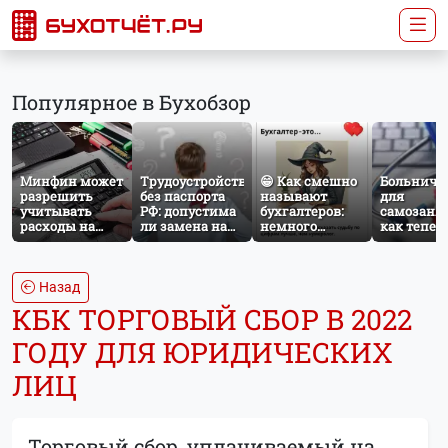
Популярное в Бухобзор
Минфин может
Трудоустройство
😁 Как смешно
Больничн
разрешить
без паспорта
называют
для
учитывать
РФ: допустима
бухгалтеров:
самозаня
расходы на
ли замена на
немного
как тепер
защиту от
загранпаспорт?
профессионального
работает
терактов при
юмора
добровол
расчёте налога
социальн
на прибыль
страхован
Назад
НПД
КБК ТОРГОВЫЙ СБОР В 2022
ГОДУ ДЛЯ ЮРИДИЧЕСКИХ
ЛИЦ
Торговый сбор, уплачиваемый на