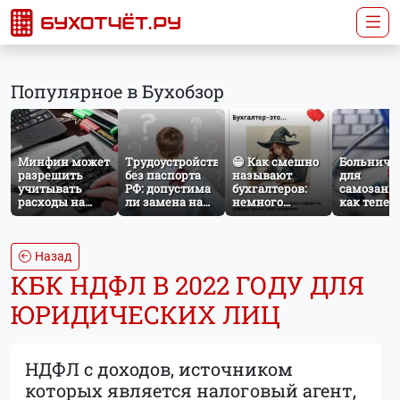
Популярное в Бухобзор
Минфин может
Трудоустройство
😁 Как смешно
Больничн
разрешить
без паспорта
называют
для
учитывать
РФ: допустима
бухгалтеров:
самозаня
расходы на
ли замена на
немного
как тепер
защиту от
загранпаспорт?
профессионального
работает
терактов при
юмора
добровол
расчёте налога
социальн
на прибыль
страхован
Назад
НПД
КБК НДФЛ В 2022 ГОДУ ДЛЯ
ЮРИДИЧЕСКИХ ЛИЦ
НДФЛ с доходов, источником
которых является налоговый агент,