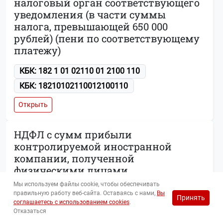
налоговый орган соответствующего
уведомления (в части суммы
налога, превышающей 650 000
рублей) (пени по соответствующему
платежу)
КБК: 182 1 01 02110 01 2100 110
КБК: 18210102110012100110
Открыть
НДФЛ с сумм прибыли
контролируемой иностранной
компании, полученной
физическими лицами,
признаваемыми контролирующими
Мы используем файлы cookie, чтобы обеспечивать
лицами этой компании,
правильную работу веб-сайта. Оставаясь с нами,
Вы
Принять
соглашаетесь с использованием cookies
.
перешедшими на особый порядок
Отказаться
уплаты на основании подачи в