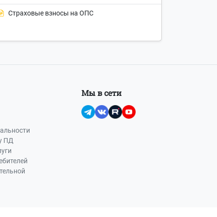
Страховые взносы на ОПС
Мы в сети
альности
у ПД
луги
ебителей
ательной