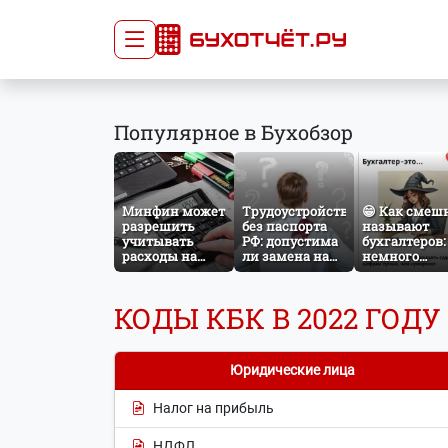
Сдача отчётности
Про
Популярное в Бухобзор
Главная
Списо
Сдать отчёт
Сведе
Тарифы
орган
Минфин может
Трудоустройство
😁 Как смеш
Оплата
разрешить
без паспорта
называют
учитывать
РФ: допустима
бухгалтеров:
расходы на
ли замена на
немного
защиту от
загранпаспорт?
профессиона
терактов при
юмора
расчёте налога
КОДЫ КБК В 2022 ГОДУ
на прибыль
Юридические лица
Налог на прибыль
НДФЛ