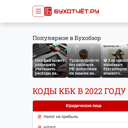
Сдача отчётности
Про
Популярное в Бухобзор
Главная
Списо
Сдать отчёт
Сведе
Тарифы
орган
Минфин может
Трудоустройство
😁 Как смеш
Оплата
разрешить
без паспорта
называют
учитывать
РФ: допустима
бухгалтеров:
расходы на
ли замена на
немного
защиту от
загранпаспорт?
профессиона
терактов при
юмора
расчёте налога
КОДЫ КБК В 2022 ГОДУ
на прибыль
Юридические лица
Налог на прибыль
НДФЛ