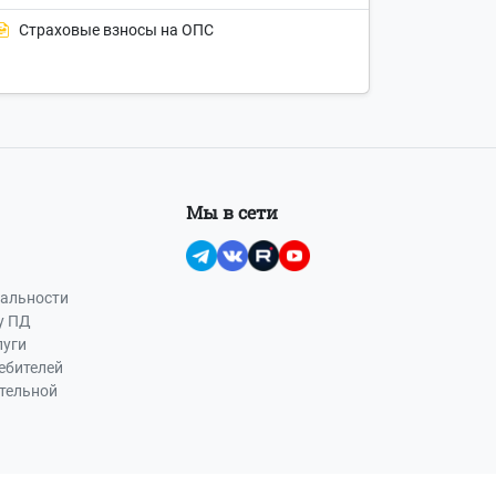
Страховые взносы на ОПС
Мы в сети
альности
у ПД
луги
ебителей
ательной