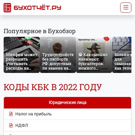
Популярное в Бухобзор
Минфин может
Трудоустройство
😁 Как смешно
Больничн
разрешить
без паспорта
называют
для
учитывать
РФ: допустима
бухгалтеров:
самозаня
расходы на
ли замена на
немного
как тепер
защиту от
загранпаспорт?
профессионального
работает
терактов при
юмора
добровол
расчёте налога
социальн
КОДЫ КБК В 2022 ГОДУ
на прибыль
страхован
НПД
Юридические лица
Налог на прибыль
НДФЛ