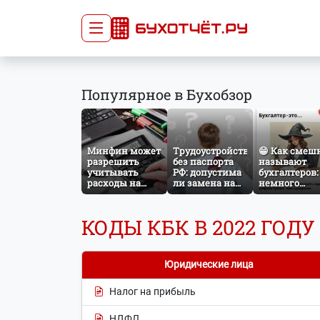
Сдача отчётности
Про
Популярное в Бухобзор
Главная
Списо
Сдать отчёт
Сведе
Тарифы
орган
Минфин может
Трудоустройство
😁 Как смеш
Оплата
разрешить
без паспорта
называют
учитывать
РФ: допустима
бухгалтеров:
расходы на
ли замена на
немного
защиту от
загранпаспорт?
профессиона
терактов при
юмора
расчёте налога
КОДЫ КБК В 2022 ГОДУ
на прибыль
Юридические лица
Налог на прибыль
НДФЛ