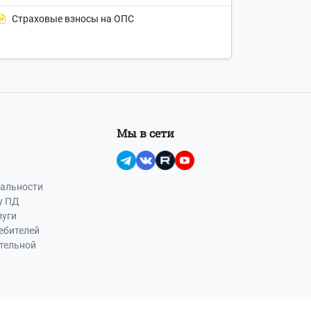
Страховые взносы на ОПС
Мы в сети
альности
у ПД
луги
ебителей
ательной