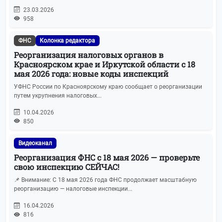
23.03.2026
Бухгалтерская отчетность
19
958
ЕГРЮЛ и ЕГРИП
19
ФНС
Колонка редактора
Реорганизация налоговых органов в
IT-новости
19
Красноярском крае и Иркутской области с 18
мая 2026 года: новые коды инспекций
Имущественные отношения
17
УФНС России по Красноярскому краю сообщает о реорганизации
путем укрупнения налоговых...
Машиночитаемые доверенности
17
10.04.2026
850
АУСН
15
Видеоканал
Персональные данные
15
Реорганизация ФНС с 18 мая 2026 — проверьте
свою инспекцию СЕЙЧАС!
ЭЦП
15
📌 Внимание: С 18 мая 2026 года ФНС продолжает масштабную
реорганизацию — налоговые инспекции...
Календарь отчетности
14
16.04.2026
816