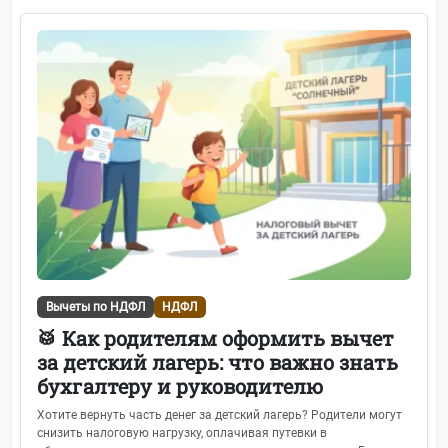
Вычеты по НДФЛ
НДФЛ
Главная
🥁 Как родителям оформить вычет
за детский лагерь: что важно знать
Трудовое право
244
бухгалтеру и руководителю
Формы отчётности
117
Хотите вернуть часть денег за детский лагерь? Родители могут
снизить налоговую нагрузку, оплачивая путевки в