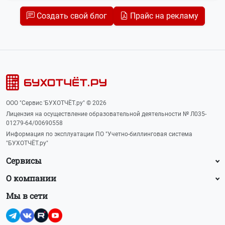
Вопросы-ответы
7
Создать свой блог
Прайс на рекламу
СВО
7
Требования и запросы ФНС
7
Права потребителей
6
ООО "Сервис 'БУХОТЧЁТ.ру" © 2026
Налог на прибыль
6
Лицензия на осуществление образовательной деятельности № Л035-
01279-64/00690558
Земельный налог
5
Информация по эксплуатации ПО "Учетно-биллинговая система
"БУХОТЧЁТ.ру"
СПОТ
5
Сервисы
Вебинары и семинары
О компании
4
Мы в сети
Корпоративное право
4
ОСНО
3