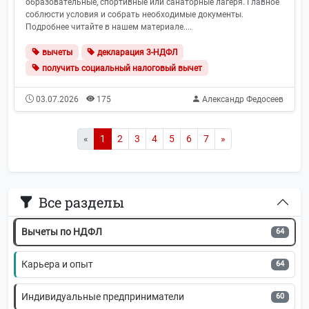
образовательные, спортивные или санаторные лагеря. Главное
Видеоканал
113
соблюсти условия и собрать необходимые документы.
Подробнее читайте в нашем материале....
СФР (Соцфонд России)
97
вычеты
декларация 3-НДФЛ
получить социальный налоговый вычет
ФНС
91
03.07.2026
175
Александр Федосеев
Банки и финансы
85
НДФЛ
82
«
1
2
3
4
5
6
7
»
Подкаст
75
Все разделы
Льготы, пособия и субсидии
72
Вычеты по НДФЛ
64
Карьера и опыт
64
Индивидуальные предприниматели
60