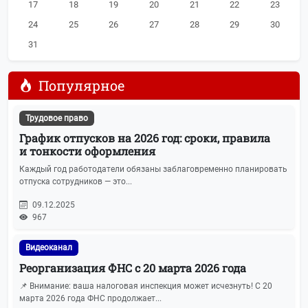
Больничные листы
36
17
18
19
20
21
22
23
24
25
26
27
28
29
30
УСН
32
31
ЕНС
29
Популярное
Проверки бизнеса
28
Трудовое право
Прочие новости
27
График отпусков на 2026 год: сроки, правила
и тонкости оформления
Прочие налоги и сборы
26
Каждый год работодатели обязаны заблаговременно планировать
отпуска сотрудников — это...
Кадровый учёт
21
09.12.2025
967
Налог на имущество
21
Видеоканал
Спецрежимы (УСН, ЕСХН, Патенты)
21
Реорганизация ФНС с 20 марта 2026 года
📌 Внимание: ваша налоговая инспекция может исчезнуть! С 20
Охрана труда
20
марта 2026 года ФНС продолжает...