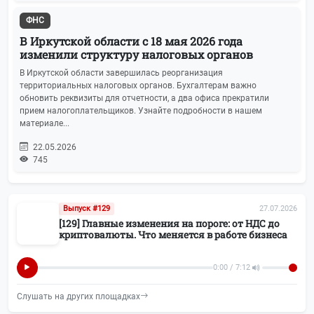
Транспортный налог
14
ФНС
ЭДО
14
В Иркутской области с 18 мая 2026 года
изменили структуру налоговых органов
Регистрация бизнеса
14
В Иркутской области завершилась реорганизация
территориальных налоговых органов. Бухгалтерам важно
обновить реквизиты для отчетности, а два офиса прекратили
Воинский учёт
11
прием налогоплательщиков. Узнайте подробности в нашем
материале...
ПСН (Патенты)
11
22.05.2026
745
Новости БУХОТЧЁТ.ру
10
Маркировка
10
Выпуск #129
27.07.2026
[129] Главные изменения на пороге: от НДС до
Росстат
10
криптовалюты. Что меняется в работе бизнеса
Колонка редактора
9
0:00 / 7:12
Слушать на других площадках
Реклама
8