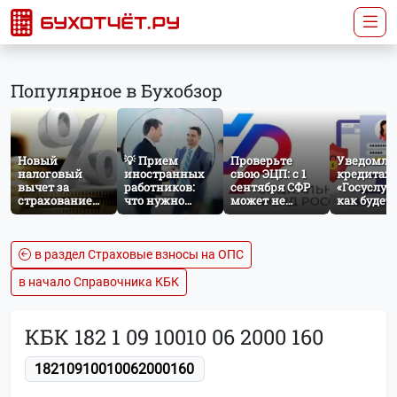
Популярное в Бухобзор
Новый
💡 Прием
Проверьте
Уведомле
налоговый
иностранных
свою ЭЦП: с 1
кредитах 
вычет за
работников:
сентября СФР
«Госуслуги
страхование
что нужно
может не
как будет
жизни: что
знать
принять
работать
изменится с
бухгалтеру и
отчётность без
механиз
сентября 2026
кадровику
нужного
года
атрибута в
в раздел Страховые взносы на ОПС
сертификате
в начало Справочника КБК
КБК 182 1 09 10010 06 2000 160
18210910010062000160