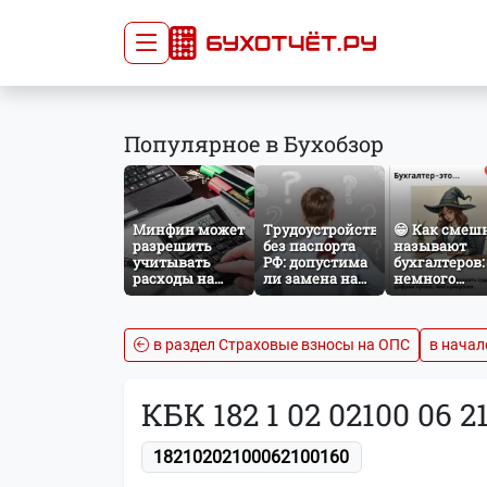
Сдача отчётности
Про
Популярное в Бухобзор
Главная
Списо
Сдать отчёт
Сведе
Тарифы
орган
Минфин может
Трудоустройство
😁 Как смеш
Оплата
разрешить
без паспорта
называют
учитывать
РФ: допустима
бухгалтеров:
расходы на
ли замена на
немного
защиту от
загранпаспорт?
профессиона
терактов при
юмора
расчёте налога
на прибыль
в раздел Страховые взносы на ОПС
в начал
КБК 182 1 02 02100 06 2
18210202100062100160