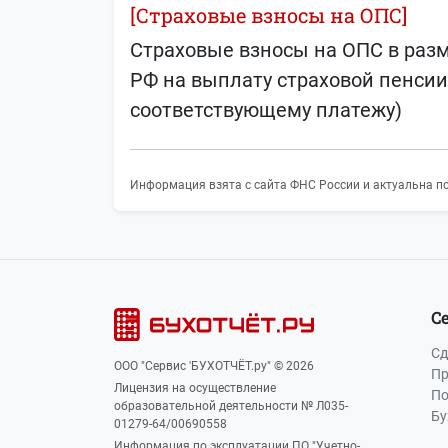
[Страховые взносы на ОПС]
Страховые взносы на ОПС в разм
РФ на выплату страховой пенсии 
соответствующему платежу)
Информация взята с сайта ФНС России и актуальна по
С
Сд
ООО "Сервис 'БУХОТЧЁТ.ру" © 2026
Пр
Лицензия на осуществление
По
образовательной деятельности № Л035-
Бу
01279-64/00690558
Информация по эксплуатации ПО "Учетно-