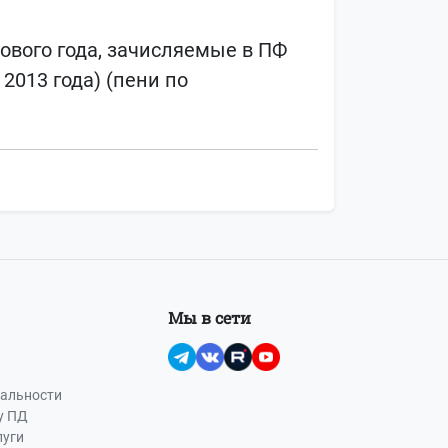
ового года, зачисляемые в ПФ
2013 года) (пени по
Мы в сети
альности
у ПД
луги