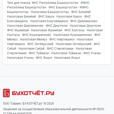
Теги для поиска: ФНС Республика Башкортостан · ИФНС
Республика Башкортостан · ФНС Башкортостан · ИФНС
Башкортостан · Налоговая Башкортостан · ФНС Белебей ·
Налоговая Белебей · ФНС Бирск · Налоговая Бирск · ФНС
Благовещенск · Налоговая Благовещенск · ФНС Давлеканово ·
Налоговая Давлеканово · ФНС Дюртюли · Налоговая Дюртюли ·
ФНС Ишимбай · Налоговая Ишимбай · ФНС Калтасы · Налоговая
Калтасы · ФНС Кушнаренково · Налоговая Кушнаренково · ФНС
Мелеуз · Налоговая Мелеуз · ФНС Нефтекамск · Налоговая
Нефтекамск · ФНС Октябрьский · Налоговая Октябрьский · ФНС
Сибай · Налоговая Сибай · ФНС Стерлитамак · Налоговая
Стерлитамак · ФНС Туймазы · Налоговая Туймазы · ФНС Учалы ·
Налоговая Учалы · ФНС Янаул · Налоговая Янаул
ООО "Сервис 'БУХОТЧЁТ.ру" © 2026
Лицензия на осуществление образовательной деятельности № Л035-
01279-64/00690558