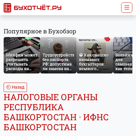
Популярное в Бухобзор
Минфин может
Трудоустройство
😁 Как смешно
Больничн
разрешить
без паспорта
называют
для
учитывать
РФ: допустима
бухгалтеров:
самозаня
расходы на
ли замена на
немного
как тепер
защиту от
загранпаспорт?
профессионального
работает
терактов при
юмора
добровол
расчёте налога
социальн
на прибыль
страхован
Назад
НПД
НАЛОГОВЫЕ ОРГАНЫ
РЕСПУБЛИКА
БАШКОРТОСТАН · ИФНС
БАШКОРТОСТАН