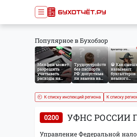
Сдача отчётности
Про
Популярное в Бухобзор
Главная
Списо
Сдать отчёт
Сведе
Тарифы
орган
Минфин может
Трудоустройство
😁 Как смеш
Оплата
разрешить
без паспорта
называют
учитывать
РФ: допустима
бухгалтеров:
расходы на
ли замена на
немного
защиту от
загранпаспорт?
профессиона
терактов при
юмора
расчёте налога
на прибыль
К списку инспекций региона
К списку регио
УФНС РОССИИ 
0200
Управление Федеральной нало