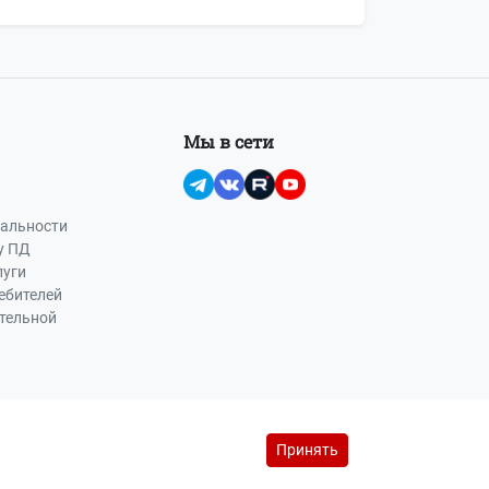
Мы в сети
альности
у ПД
луги
ебителей
ательной
Принять
йс-лист на рекламу (PDF, 145 Кб)
reklama@buhot4et.ru