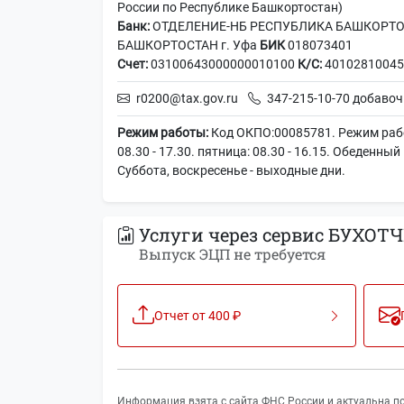
России по Республике Башкортостан)
Банк:
ОТДЕЛЕНИЕ-НБ РЕСПУБЛИКА БАШКОРТО
БАШКОРТОСТАН г. Уфа
БИК
018073401
Счет:
03100643000000010100
К/С:
40102810045
r0200@tax.gov.ru
347-215-10-70 добавоч
Режим работы:
Код ОКПО:00085781. Режим рабо
08.30 - 17.30. пятница: 08.30 - 16.15. Обеденный
Cуббота, воскресенье - выходные дни.
Услуги через сервис БУХОТЧ
Выпуск ЭЦП не требуется
Отчет от 400 ₽
Информация взята с сайта ФНС России и актуальна по