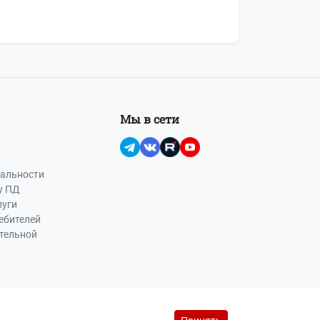
Мы в сети
альности
у ПД
луги
ебителей
ательной