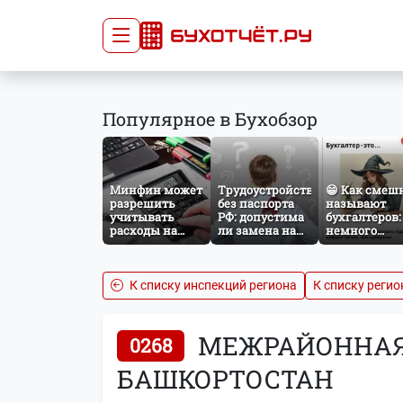
Сдача отчётности
Про
Популярное в Бухобзор
Главная
Списо
Сдать отчёт
Сведе
Тарифы
орган
Минфин может
Трудоустройство
😁 Как смеш
Оплата
разрешить
без паспорта
называют
учитывать
РФ: допустима
бухгалтеров:
расходы на
ли замена на
немного
защиту от
загранпаспорт?
профессиона
терактов при
юмора
расчёте налога
на прибыль
К списку инспекций региона
К списку регио
МЕЖРАЙОННАЯ 
0268
БАШКОРТОСТАН