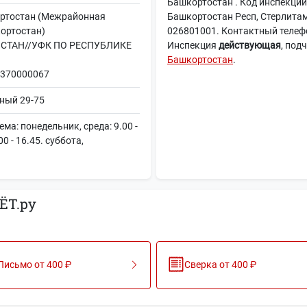
Башкортостан . Код инспекции
ртостан (Межрайонная
Башкортостан Респ, Стерлитам
ортостан)
026801001. Контактный телефо
СТАН//УФК ПО РЕСПУБЛИКЕ
Инспекция
действующая
, под
Башкортостан
.
370000067
ный 29-75
а: понедельник, среда: 9.00 -
00 - 16.45. суббота,
ЁТ.ру
Письмо от 400 ₽
Сверка от 400 ₽