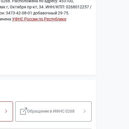
 0268. Расположена по адресу: 453100,
ак г, Октября пр-кт, 34. ИНН/КПП: 0268012257 /
н: 3473-42-08-01 добавочный 29-75.
чинена
УФНС России по Республике
Обращение в ИФНС 0268