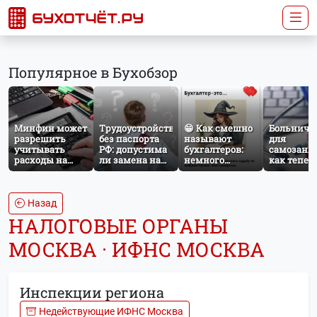
Популярное в Бухобзор
Минфин может
Трудоустройство
😁 Как смешно
Больничн
разрешить
без паспорта
называют
для
учитывать
РФ: допустима
бухгалтеров:
самозаня
расходы на
ли замена на
немного
как тепер
защиту от
загранпаспорт?
профессионального
работает
терактов при
юмора
добровол
расчёте налога
социальн
на прибыль
страхован
Назад
НПД
НАЛОГОВЫЕ ОРГАНЫ
МОСКВА · ИФНС МОСКВА
Инспекции региона
Недействующие ИФНС Москва