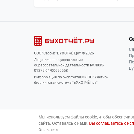
С
Сд
ООО "Сервис 'БУХОТЧЁТ.ру" © 2026
Пр
Лицензия на осуществление
По
образовательной деятельности № Л035-
Бу
01279-64/00690558
Информация по эксплуатации ПО "Учетно-
биллинговая система "БУХОТЧЁТ.ру"
Мы используем файлы cookie, чтобы обеспечив
сайта. Оставаясь с нами,
Вы соглашаетесь с ис
Отказаться
Для лиц 16+