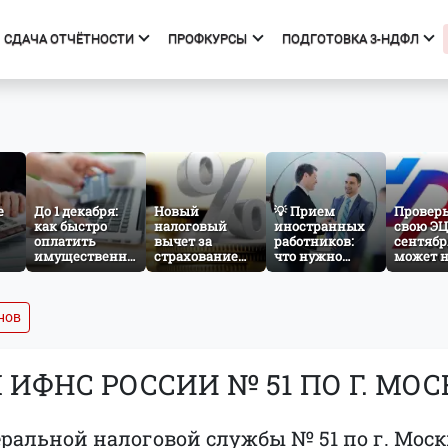
СДАЧА ОТЧЁТНОСТИ
ПРОФКУРСЫ
ПОДГОТОВКА 3-НДФЛ
фкурсы
Подготовка 3-НДФЛ
к курсов
Начало
ния об образовательной
Тарифы
изации
Получить вычет
е
До 1 декабря:
Новый
💡 Прием
Провер
как быстро
налоговый
Мастер 3-НДФЛ
иностранных
свою ЭЦП
оплатить
вычет за
работников:
сентябр
имущественный
страхование
что нужно
может 
налог за
жизни: что
знать
принят
несовершеннолетнего
изменится с
бухгалтеру и
отчётно
ребёнка
сентября 2026
кадровику
нужног
года
атрибут
нов
сертиф
ФНС РОССИИ № 51 ПО Г. МОС
альной налоговой службы № 51 по г. Моск