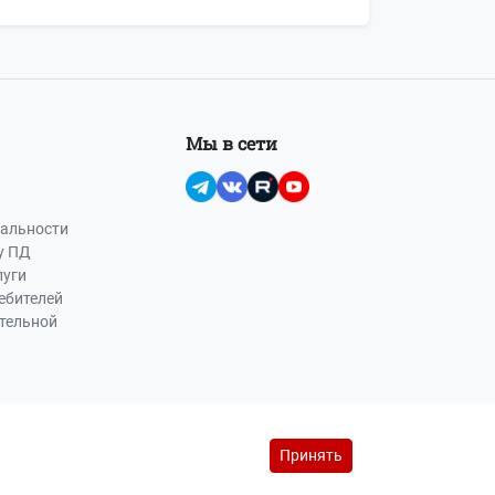
Мы в сети
альности
у ПД
луги
ебителей
ательной
Принять
йс-лист на рекламу (PDF, 145 Кб)
reklama@buhot4et.ru