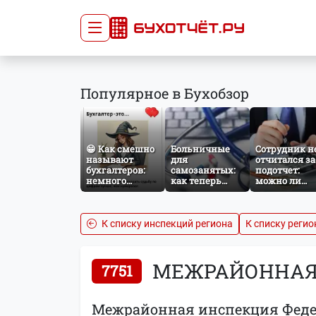
Сдача отчётности
Про
Популярное в Бухобзор
Главная
Списо
Сдать отчёт
Сведе
Тарифы
орган
😁 Как смешно
Больничные
Сотрудник н
Оплата
называют
для
отчитался за
бухгалтеров:
самозанятых:
подотчет:
немного
как теперь
можно ли
профессионального
работает
удержать
юмора
добровольное
сумму из
социальное
зарплаты?
страхование по
К списку инспекций региона
К списку регио
НПД
МЕЖРАЙОННАЯ И
7751
Межрайонная инспекция Федер