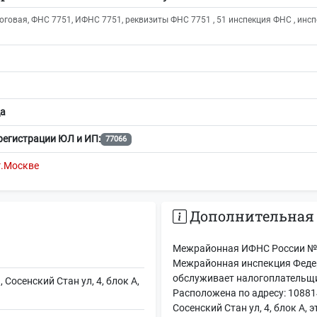
оговая, ФНС 7751, ИФНС 7751, реквизиты ФНС 7751 , 51 инспекция ФНС , инсп
а
регистрации ЮЛ и ИП:
77066
г.Москве
Дополнительная
Межрайонная ИФНС России № 5
Межрайонная инспекция Федер
обслуживает налогоплательщи
 Сосенский Стан ул, 4, блок А,
Расположена по адресу: 108814
Сосенский Стан ул, 4, блок А,