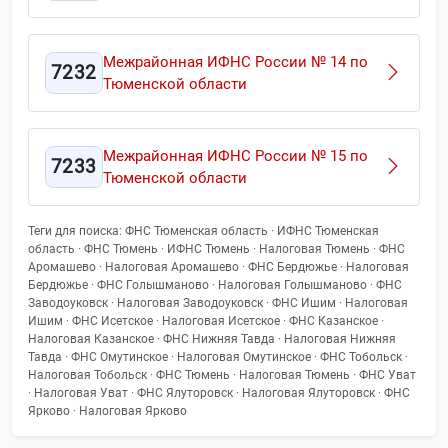
Межрайонная ИФНС России № 14 по
7232
Тюменской области
Межрайонная ИФНС России № 15 по
7233
Тюменской области
Теги для поиска: ФНС Тюменская область · ИФНС Тюменская
область · ФНС Тюмень · ИФНС Тюмень · Налоговая Тюмень · ФНС
Аромашево · Налоговая Аромашево · ФНС Бердюжье · Налоговая
Бердюжье · ФНС Голышманово · Налоговая Голышманово · ФНС
Заводоуковск · Налоговая Заводоуковск · ФНС Ишим · Налоговая
Ишим · ФНС Исетское · Налоговая Исетское · ФНС Казанское ·
Налоговая Казанское · ФНС Нижняя Тавда · Налоговая Нижняя
Тавда · ФНС Омутинское · Налоговая Омутинское · ФНС Тобольск ·
Налоговая Тобольск · ФНС Тюмень · Налоговая Тюмень · ФНС Уват
· Налоговая Уват · ФНС Ялуторовск · Налоговая Ялуторовск · ФНС
Ярково · Налоговая Ярково