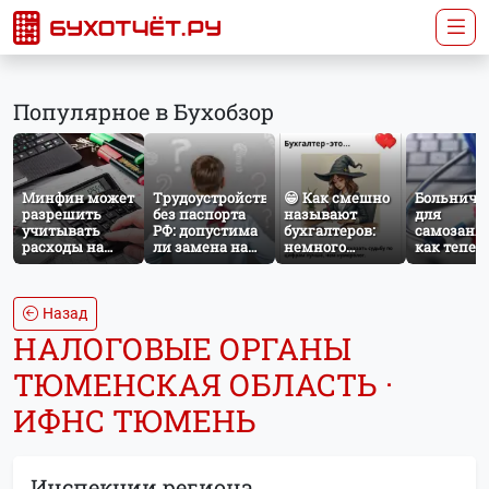
Популярное в Бухобзор
Минфин может
Трудоустройство
😁 Как смешно
Больничн
разрешить
без паспорта
называют
для
учитывать
РФ: допустима
бухгалтеров:
самозаня
расходы на
ли замена на
немного
как тепер
защиту от
загранпаспорт?
профессионального
работает
терактов при
юмора
добровол
расчёте налога
социальн
на прибыль
страхован
Назад
НПД
НАЛОГОВЫЕ ОРГАНЫ
ТЮМЕНСКАЯ ОБЛАСТЬ ·
ИФНС ТЮМЕНЬ
Инспекции региона