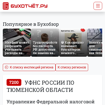
Популярное в Бухобзор
Минфин может
Трудоустройство
😁 Как смешно
Больничн
разрешить
без паспорта
называют
для
учитывать
РФ: допустима
бухгалтеров:
самозаня
расходы на
ли замена на
немного
как тепер
защиту от
загранпаспорт?
профессионального
работает
терактов при
юмора
добровол
расчёте налога
социальн
на прибыль
страхован
К списку инспекций региона
К списку регионов
НПД
УФНС РОССИИ ПО
7200
ТЮМЕНСКОЙ ОБЛАСТИ
Управление Федеральной налоговой