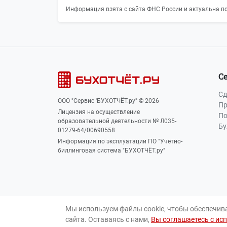
Информация взята с сайта ФНС России и актуальна по
С
Сд
ООО "Сервис 'БУХОТЧЁТ.ру" © 2026
Пр
Лицензия на осуществление
По
образовательной деятельности № Л035-
Бу
01279-64/00690558
Информация по эксплуатации ПО "Учетно-
биллинговая система "БУХОТЧЁТ.ру"
Мы используем файлы cookie, чтобы обеспечив
сайта. Оставаясь с нами,
Вы соглашаетесь с ис