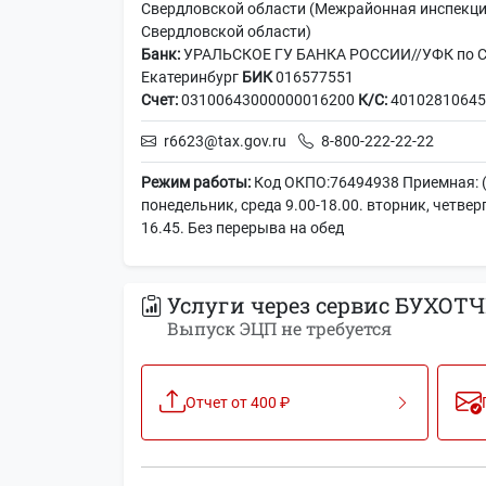
Свердловской области (Межрайонная инспекц
Свердловской области)
Банк:
УРАЛЬСКОЕ ГУ БАНКА РОССИИ//УФК по Св
Екатеринбург
БИК
016577551
Счет:
03100643000000016200
К/С:
40102810645
r6623@tax.gov.ru
8-800-222-22-22
Режим работы:
Код ОКПО:76494938 Приемная: (
понедельник, среда 9.00-18.00. вторник, четверг
16.45. Без перерыва на обед
Услуги через сервис БУХОТЧ
Выпуск ЭЦП не требуется
Отчет от 400 ₽