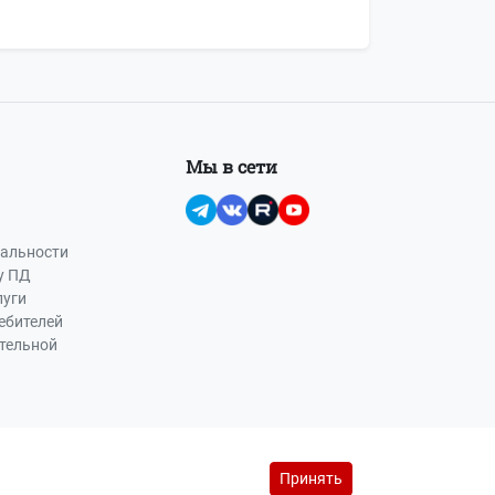
Мы в сети
альности
у ПД
луги
ебителей
ательной
Принять