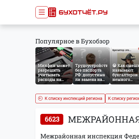
Сдача отчётности
Про
Популярное в Бухобзор
Главная
Списо
Сдать отчёт
Сведе
Тарифы
орган
Минфин может
Трудоустройство
😁 Как смеш
Оплата
разрешить
без паспорта
называют
учитывать
РФ: допустима
бухгалтеров:
расходы на
ли замена на
немного
защиту от
загранпаспорт?
профессиона
терактов при
юмора
расчёте налога
на прибыль
К списку инспекций региона
К списку регио
МЕЖРАЙОННАЯ 
6623
Межрайонная инспекция Федер