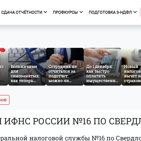
СДАЧА ОТЧЁТНОСТИ
ПРОФКУРСЫ
ПОДГОТОВКА 3-НДФЛ
фкурсы
Подготовка 3-НДФЛ
к курсов
Начало
ния об образовательной
Тарифы
изации
Получить вычет
но
Больничные
Сотрудник не
До 1 декабря:
Новый
для
отчитался за
Мастер 3-НДФЛ
как быстро
налого
самозанятых:
подотчет:
оплатить
вычет з
как теперь
можно ли
имущественный
страхов
льного
работает
удержать
налог за
жизни: 
добровольное
сумму из
несовершеннолетнего
изменит
социальное
зарплаты?
ребёнка
сентябр
страхование по
года
нов
НПД
ИФНС РОССИИ №16 ПО СВЕРД
альной налоговой службы №16 по Свердло