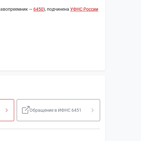
равопреемник —
6450
), подчинена
УФНС России
Обращение в ИФНС 6451