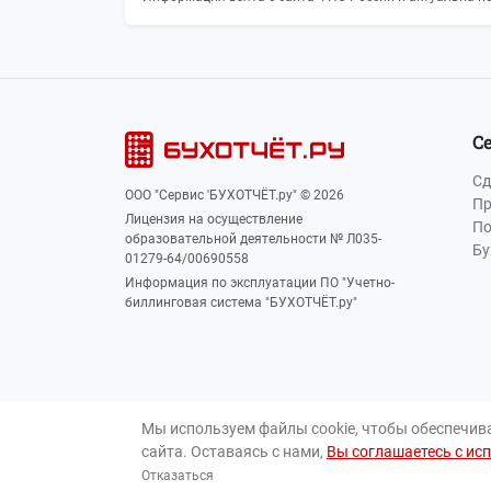
С
Сд
ООО "Сервис 'БУХОТЧЁТ.ру" © 2026
Пр
Лицензия на осуществление
По
образовательной деятельности № Л035-
Бу
01279-64/00690558
Информация по эксплуатации ПО "Учетно-
биллинговая система "БУХОТЧЁТ.ру"
Мы используем файлы cookie, чтобы обеспечив
сайта. Оставаясь с нами,
Вы соглашаетесь с ис
Отказаться
Для лиц 16+