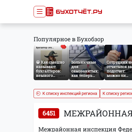
Сдача отчётности
Про
Популярное в Бухобзор
Главная
Списо
Сдать отчёт
Сведе
Тарифы
орган
😁 Как смешно
Больничные
Сотрудник н
Оплата
называют
для
отчитался за
бухгалтеров:
самозанятых:
подотчет:
немного
как теперь
можно ли
профессионального
работает
удержать
юмора
добровольное
сумму из
социальное
зарплаты?
страхование по
К списку инспекций региона
К списку регио
НПД
МЕЖРАЙОННАЯ 
6451
Межрайонная инспекция Федер