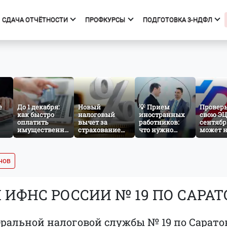
СДАЧА ОТЧЁТНОСТИ
ПРОФКУРСЫ
ПОДГОТОВКА 3-НДФЛ
фкурсы
Подготовка 3-НДФЛ
к курсов
Начало
ния об образовательной
Тарифы
изации
Получить вычет
е
До 1 декабря:
Новый
💡 Прием
Провер
как быстро
налоговый
Мастер 3-НДФЛ
иностранных
свою ЭЦП
оплатить
вычет за
работников:
сентябр
имущественный
страхование
что нужно
может 
налог за
жизни: что
знать
принят
несовершеннолетнего
изменится с
бухгалтеру и
отчётно
ребёнка
сентября 2026
кадровику
нужног
года
атрибут
нов
сертиф
ИФНС РОССИИ № 19 ПО САРАТ
альной налоговой службы № 19 по Сарато