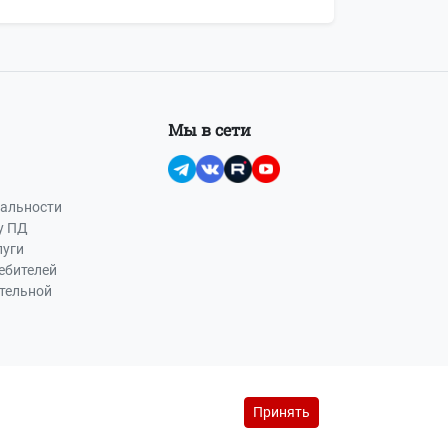
Мы в сети
альности
у ПД
луги
ебителей
ательной
Принять
йс-лист на рекламу (PDF, 145 Кб)
reklama@buhot4et.ru