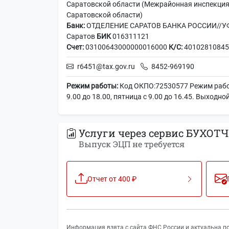
Саратовской области (Межрайонная инспекция
Саратовской области)
Банк:
ОТДЕЛЕНИЕ САРАТОВ БАНКА РОССИИ//УФК 
Саратов
БИК
016311121
Счет:
03100643000000016000
К/С:
40102810845
r6451@tax.gov.ru
8452-969190
Режим работы:
Код ОКПО:72530577 Режим работ
9.00 до 18.00, пятница с 9.00 до 16.45. Выходно
Услуги через сервис БУХОТЧ
Выпуск ЭЦП не требуется
Отчет от 400 ₽
Информация взята с сайта ФНС России и актуальна по