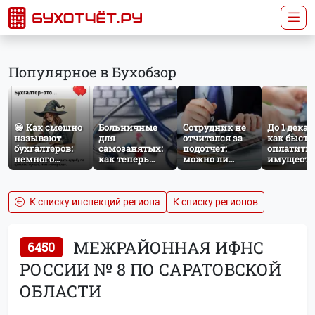
Популярное в Бухобзор
😁 Как смешно
Больничные
Сотрудник не
До 1 декаб
называют
для
отчитался за
как быстр
бухгалтеров:
самозанятых:
подотчет:
оплатить
немного
как теперь
можно ли
имущест
профессионального
работает
удержать
налог за
юмора
добровольное
сумму из
несоверш
социальное
зарплаты?
ребёнка
страхование по
К списку инспекций региона
К списку регионов
НПД
МЕЖРАЙОННАЯ ИФНС
6450
РОССИИ № 8 ПО САРАТОВСКОЙ
ОБЛАСТИ