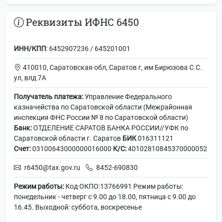
Реквизиты ИФНС 6450
ИНН/КПП
: 6452907236 / 645201001
410010, Саратовская обл, Саратов г, им Бирюзова С.С.
ул, влд 7А
Получатель платежа:
Управление Федерального
казначейства по Саратовской области (Межрайонная
инспекция ФНС России № 8 по Саратовской области)
Банк:
ОТДЕЛЕНИЕ САРАТОВ БАНКА РОССИИ//УФК по
Саратовской области г. Саратов
БИК
016311121
Счет:
03100643000000016000
К/С:
40102810845370000052
r6450@tax.gov.ru
8452-690830
Режим работы:
Код ОКПО:13766991 Режим работы:
понедельник - четверг с 9.00 до 18.00, пятница с 9.00 до
16.45. Выходной: суббота, воскресенье