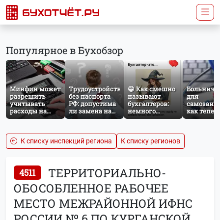
Популярное в Бухобзор
Минфин может
Трудоустройство
😁 Как смешно
Больничн
разрешить
без паспорта
называют
для
учитывать
РФ: допустима
бухгалтеров:
самозаня
расходы на
ли замена на
немного
как тепер
защиту от
загранпаспорт?
профессионального
работает
терактов при
юмора
добровол
расчёте налога
социальн
на прибыль
страхован
К списку инспекций региона
К списку регионов
НПД
ТЕРРИТОРИАЛЬНО-
4511
ОБОСОБЛЕННОЕ РАБОЧЕЕ
МЕСТО МЕЖРАЙОННОЙ ИФНС
РОССИИ № 6 ПО КУРГАНСКОЙ