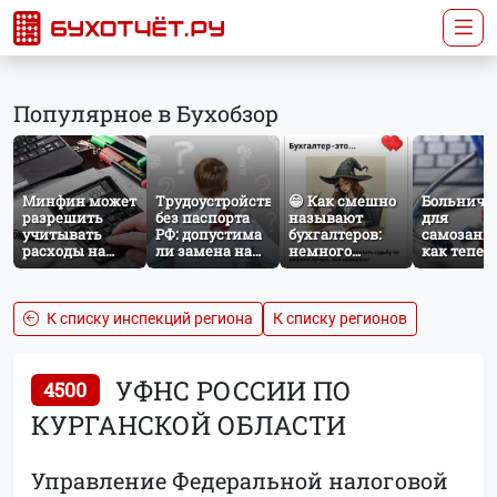
Популярное в Бухобзор
Минфин может
Трудоустройство
😁 Как смешно
Больничн
разрешить
без паспорта
называют
для
учитывать
РФ: допустима
бухгалтеров:
самозаня
расходы на
ли замена на
немного
как тепер
защиту от
загранпаспорт?
профессионального
работает
терактов при
юмора
добровол
расчёте налога
социальн
на прибыль
страхован
К списку инспекций региона
К списку регионов
НПД
УФНС РОССИИ ПО
4500
КУРГАНСКОЙ ОБЛАСТИ
Управление Федеральной налоговой