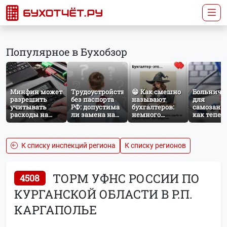
Популярное в Бухобзор
Минфин может
Трудоустройство
😁 Как смешно
Больничн
разрешить
без паспорта
называют
для
учитывать
РФ: допустима
бухгалтеров:
самозаня
расходы на
ли замена на
немного
как тепер
защиту от
загранпаспорт?
профессионального
работает
терактов при
юмора
добровол
расчёте налога
социальн
на прибыль
страхован
К списку инспекций региона
К списку регионов
НПД
ТОРМ УФНС РОССИИ ПО
4508
КУРГАНСКОЙ ОБЛАСТИ В Р.П.
КАРГАПОЛЬЕ