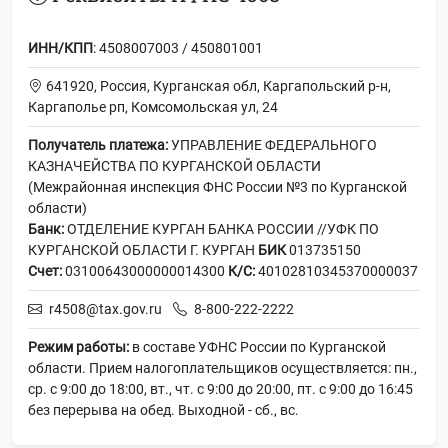
ИНН/КПП
: 4508007003 / 450801001
641920, Россия, Курганская обл, Каргапольский р-н,
Каргаполье рп, Комсомольская ул, 24
Получатель платежа:
УПРАВЛЕНИЕ ФЕДЕРАЛЬНОГО
КАЗНАЧЕЙСТВА ПО КУРГАНСКОЙ ОБЛАСТИ
(Межрайонная инспекция ФНС России №3 по Курганской
области)
Банк:
ОТДЕЛЕНИЕ КУРГАН БАНКА РОССИИ //УФК ПО
КУРГАНСКОЙ ОБЛАСТИ Г. КУРГАН
БИК
013735150
Счет:
03100643000000014300
К/С:
40102810345370000037
r4508@tax.gov.ru
8-800-222-2222
Режим работы:
в составе УФНС России по Курганской
области. Прием налогоплательщиков осуществляется: пн.,
ср. с 9:00 до 18:00, вт., чт. с 9:00 до 20:00, пт. с 9:00 до 16:45
без перерыва на обед. Выходной - сб., вс.