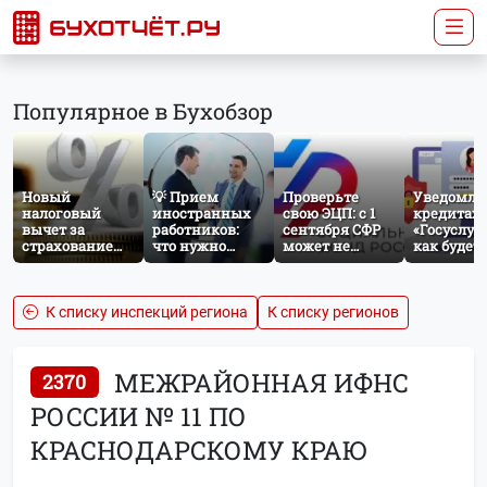
Популярное в Бухобзор
Новый
💡 Прием
Проверьте
Уведомле
налоговый
иностранных
свою ЭЦП: с 1
кредитах 
вычет за
работников:
сентября СФР
«Госуслуги
страхование
что нужно
может не
как будет
жизни: что
знать
принять
работать
изменится с
бухгалтеру и
отчётность без
механиз
сентября 2026
кадровику
нужного
года
атрибута в
К списку инспекций региона
К списку регионов
сертификате
МЕЖРАЙОННАЯ ИФНС
2370
РОССИИ № 11 ПО
КРАСНОДАРСКОМУ КРАЮ