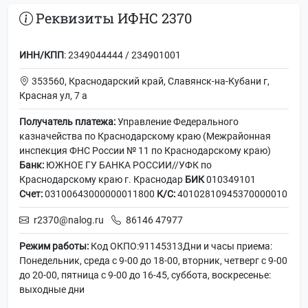
Реквизиты ИФНС 2370
ИНН/КПП
: 2349044444 / 234901001
353560, Краснодарский край, Славянск-на-Кубани г,
Красная ул, 7 а
Получатель платежа:
Управление Федерального
казначейства по Краснодарскому краю (Межрайонная
инспекция ФНС России № 11 по Краснодарскому краю)
Банк:
ЮЖНОЕ ГУ БАНКА РОССИИ//УФК по
Краснодарскому краю г. Краснодар
БИК
010349101
Счет:
03100643000000011800
К/С:
40102810945370000010
r2370@nalog.ru
86146 47977
Режим работы:
Код ОКПО:91145313Дни и часы приема:
Понедельник, среда с 9-00 до 18-00, вторник, четверг с 9-00
до 20-00, пятница с 9-00 до 16-45, суббота, воскресенье:
выходные дни