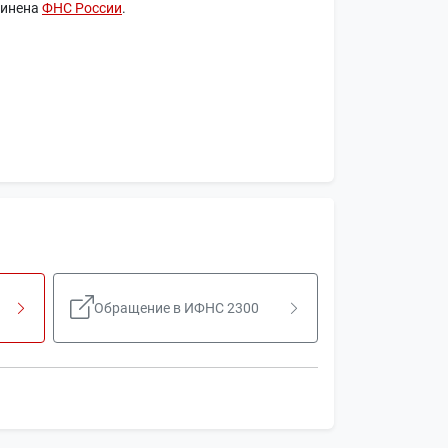
чинена
ФНС России
.
Обращение в ИФНС 2300