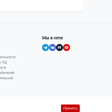
Мы в сети
альности
у ПД
луги
ебителей
ательной
Принять