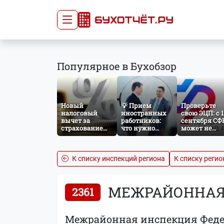
Сдача отчётности
Про
Популярное в Бухобзор
Главная
Списо
Сдать отчёт
Сведе
Тарифы
орган
Новый
💡 Прием
Проверьте
Оплата
налоговый
иностранных
свою ЭЦП: с 1
вычет за
работников:
сентября СФ
страхование
что нужно
может не
жизни: что
знать
принять
изменится с
бухгалтеру и
отчётность б
сентября 2026
кадровику
нужного
года
атрибута в
К списку инспекций региона
К списку регио
сертификате
МЕЖРАЙОННАЯ 
2361
Межрайонная инспекция Феде