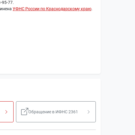
-95-77.
чинена
УФНС России по Краснодарскому краю
.
Обращение в ИФНС 2361