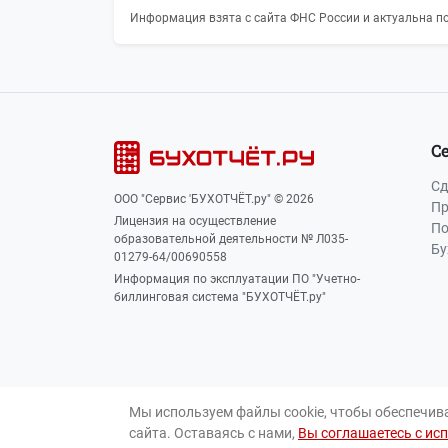
Информация взята с сайта ФНС России и актуальна по
С
Сд
ООО "Сервис 'БУХОТЧЁТ.ру" © 2026
Пр
Лицензия на осуществление
По
образовательной деятельности № Л035-
Бу
01279-64/00690558
Информация по эксплуатации ПО "Учетно-
биллинговая система "БУХОТЧЁТ.ру"
Мы используем файлы cookie, чтобы обеспечив
сайта. Оставаясь с нами,
Вы соглашаетесь с ис