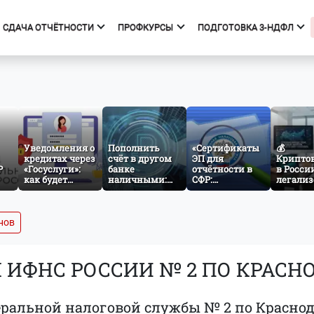
СДАЧА ОТЧЁТНОСТИ
ПРОФКУРСЫ
ПОДГОТОВКА 3-НДФЛ
фкурсы
Подготовка 3-НДФЛ
к курсов
Начало
ния об образовательной
Тарифы
изации
Получить вычет
Уведомления о
Пополнить
«Сертификаты
💰
кредитах через
счёт в другом
Мастер 3-НДФЛ
ЭП для
Крипто
Р
«Госуслуги»:
банке
отчётности в
в Росси
как будет
наличными:
СФР:
легализ
работать
как заработает
проверяем
что изм
ез
механизм
межбанковский
атрибуты и
для инв
cash-in через
готовимся к
и бизне
СБП
изменениям с
нов
1 сентября
ИФНС РОССИИ № 2 ПО КРАСН
ральной налоговой службы № 2 по Красно