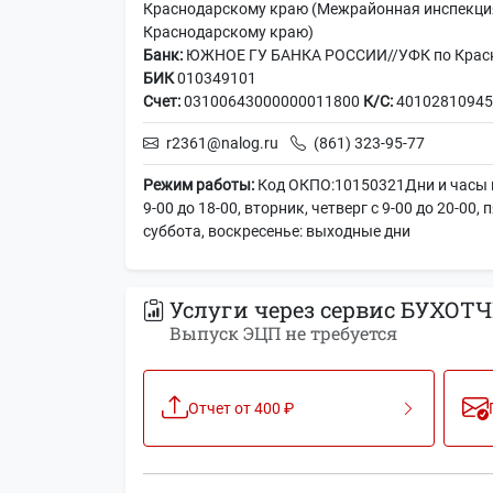
Краснодарскому краю (Межрайонная инспекци
Краснодарскому краю)
Банк:
ЮЖНОЕ ГУ БАНКА РОССИИ//УФК по Красно
БИК
010349101
Счет:
03100643000000011800
К/С:
40102810945
r2361@nalog.ru
(861) 323-95-77
Режим работы:
Код ОКПО:10150321Дни и часы п
9-00 до 18-00, вторник, четверг с 9-00 до 20-00, 
суббота, воскресенье: выходные дни
Услуги через сервис БУХОТЧ
Выпуск ЭЦП не требуется
Отчет от 400 ₽