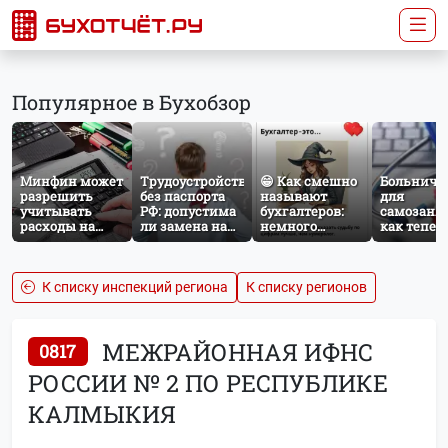
Популярное в Бухобзор
Минфин может
Трудоустройство
😁 Как смешно
Больничн
разрешить
без паспорта
называют
для
учитывать
РФ: допустима
бухгалтеров:
самозаня
расходы на
ли замена на
немного
как тепер
защиту от
загранпаспорт?
профессионального
работает
терактов при
юмора
добровол
расчёте налога
социальн
на прибыль
страхован
К списку инспекций региона
К списку регионов
НПД
МЕЖРАЙОННАЯ ИФНС
0817
РОССИИ № 2 ПО РЕСПУБЛИКЕ
КАЛМЫКИЯ