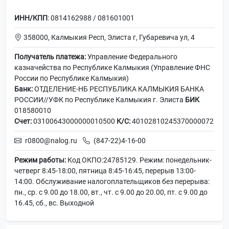
ИНН/КПП
: 0814162988 / 081601001
358000, Калмыкия Респ, Элиста г, Губаревича ул, 4
Получатель платежа:
Управление Федерального
казначейства по Республике Калмыкия (Управление ФНС
России по Республике Калмыкия)
Банк:
ОТДЕЛЕНИЕ-НБ РЕСПУБЛИКА КАЛМЫКИЯ БАНКА
РОССИИ//УФК по Республике Калмыкия г. Элиста
БИК
018580010
Счет:
03100643000000010500
К/С:
40102810245370000072
r0800@nalog.ru
(847-22)4-16-00
Режим работы:
Код ОКПО:24785129. Режим: понедельник-
четверг 8:45-18:00, пятница 8:45-16:45, перерыв 13:00-
14:00. Обслуживание налогоплательщиков без перерыва:
пн., ср. с 9.00 до 18.00, вт., чт. с 9.00 до 20.00, пт. с 9.00 до
16.45, сб., вс. Выходной