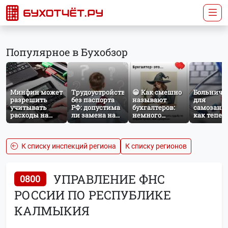
Популярное в Бухобзор
Минфин может
Трудоустройство
😁 Как смешно
Больничн
разрешить
без паспорта
называют
для
учитывать
РФ: допустима
бухгалтеров:
самозаня
расходы на
ли замена на
немного
как тепер
защиту от
загранпаспорт?
профессионального
работает
терактов при
юмора
добровол
расчёте налога
социальн
на прибыль
страхован
К списку инспекций региона
К списку регионов
НПД
УПРАВЛЕНИЕ ФНС
0800
РОССИИ ПО РЕСПУБЛИКЕ
КАЛМЫКИЯ