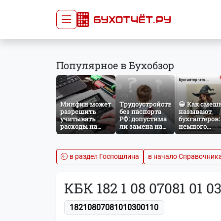
Сдача отчётности
Про
Популярное в Бухобзор
Главная
Списо
Сдать отчёт
Сведе
Тарифы
орган
Минфин может
Трудоустройство
😁 Как смеш
Оплата
разрешить
без паспорта
называют
учитывать
РФ: допустима
бухгалтеров:
расходы на
ли замена на
немного
защиту от
загранпаспорт?
профессиона
терактов при
юмора
расчёте налога
на прибыль
в раздел Госпошлина
в начало Справочник
КБК 182 1 08 07081 01 0
18210807081010300110