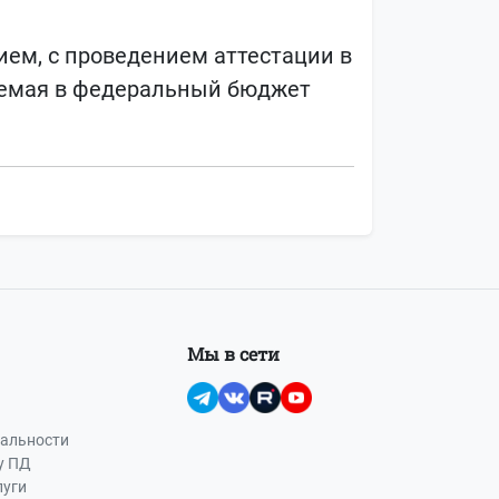
ием, с проведением аттестации в
ляемая в федеральный бюджет
Мы в сети
альности
у ПД
луги