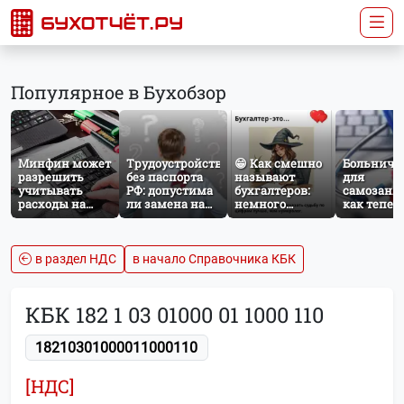
Популярное в Бухобзор
Минфин может
Трудоустройство
😁 Как смешно
Больничн
разрешить
без паспорта
называют
для
учитывать
РФ: допустима
бухгалтеров:
самозаня
расходы на
ли замена на
немного
как тепер
защиту от
загранпаспорт?
профессионального
работает
терактов при
юмора
добровол
расчёте налога
социальн
на прибыль
страхован
в раздел НДС
в начало Справочника КБК
НПД
КБК 182 1 03 01000 01 1000 110
18210301000011000110
[НДС]