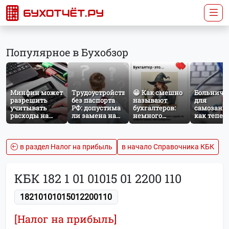
Популярное в Бухобзор
Минфин может
Трудоустройство
😁 Как смешно
Больничн
разрешить
без паспорта
называют
для
учитывать
РФ: допустима
бухгалтеров:
самозаня
расходы на
ли замена на
немного
как тепер
защиту от
загранпаспорт?
профессионального
работает
терактов при
юмора
добровол
расчёте налога
социальн
на прибыль
страхован
в раздел Налог на прибыль
в начало Справочника КБК
НПД
КБК 182 1 01 01015 01 2200 110
18210101015012200110
[Налог на прибыль]