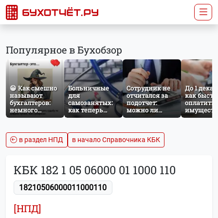
Популярное в Бухобзор
😁 Как смешно
Больничные
Сотрудник не
До 1 декаб
называют
для
отчитался за
как быстр
бухгалтеров:
самозанятых:
подотчет:
оплатить
немного
как теперь
можно ли
имущест
профессионального
работает
удержать
налог за
юмора
добровольное
сумму из
несоверш
социальное
зарплаты?
ребёнка
страхование по
в раздел НПД
в начало Справочника КБК
НПД
КБК 182 1 05 06000 01 1000 110
18210506000011000110
[НПД]