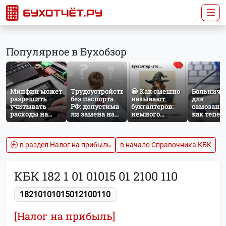
Популярное в Бухобзор
Минфин может
Трудоустройство
😁 Как смешно
Больничн
разрешить
без паспорта
называют
для
учитывать
РФ: допустима
бухгалтеров:
самозаня
расходы на
ли замена на
немного
как тепер
защиту от
загранпаспорт?
профессионального
работает
терактов при
юмора
добровол
расчёте налога
социальн
на прибыль
страхован
в раздел Налог на прибыль
в начало Справочника КБК
НПД
КБК 182 1 01 01015 01 2100 110
18210101015012100110
[Налог на прибыль]